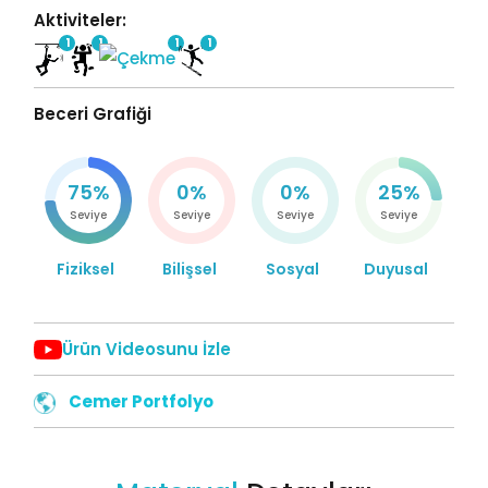
Aktiviteler:
1
1
1
1
Beceri Grafiği
75%
0%
0%
25%
Seviye
Seviye
Seviye
Seviye
Fiziksel
Bilişsel
Sosyal
Duyusal
Ürün Videosunu İzle
Cemer Portfolyo