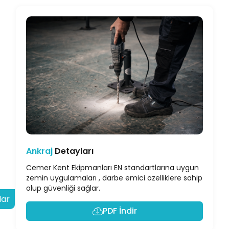
Ankraj
Detayları
Cemer Kent Ekipmanları EN standartlarına uygun
zemin uygulamaları , darbe emici özelliklere sahip
olup güvenliği sağlar.
lar
PDF İndir