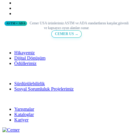
Cemer USA ürünlerimiz ASTM ve ADA standartlarını karşılar;
güvenli
ASTM • ADA
ve
kapsayıcı oyun alanları sunar.
CEMER US →
Hikayemiz
Dijital Dönüşüm
Ödüllerimiz
Sürdürülebilirlik
Sosyal Sorumluluk Projelerimiz
Yarışmalar
Kataloglar
Kariyer