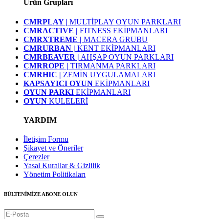
Ürün Grupları
CMRPLAY |
MULTİPLAY OYUN PARKLARI
CMRACTIVE |
FITNESS EKİPMANLARI
CMRXTREME |
MACERA GRUBU
CMRURBAN |
KENT EKİPMANLARI
CMRBEAVER |
AHŞAP OYUN PARKLARI
CMRROPE |
TIRMANMA PARKLARI
CMRHIC |
ZEMİN UYGULAMALARI
KAPSAYICI OYUN
EKİPMANLARI
OYUN PARKI
EKİPMANLARI
OYUN
KULELERİ
YARDIM
İletişim Formu
Şikayet ve Öneriler
Çerezler
Yasal Kurallar & Gizlilik
Yönetim Politikaları
BÜLTENİMİZE ABONE OLUN