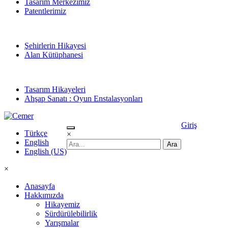
Tasarım Merkezimiz
Patentlerimiz
Şehirlerin Hikayesi
Alan Kütüphanesi
Tasarım Hikayeleri
Ahşap Sanatı : Oyun Enstalasyonları
Giriş
Türkçe
×
English
English (US)
×
Anasayfa
Hakkımızda
Hikayemiz
Sürdürülebilirlik
Yarışmalar