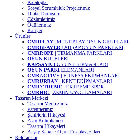
Kataloglar
Sosyal Sorumluluk Projelerimiz
Dijital Dönüşüm
Çözümlerimiz
Ödüllerimiz
Kariyer
Ürünler
CMRPLAY |
MULTIPLAY OYUN GRUPLARI
CMRBEAVER |
AHŞAP OYUN PARKLARI
CMRROPE |
TIRMANMA PARKLARI
OYUN
KULELERİ
KAPSAYICI
OYUN EKİPMANLARI
OYUN PARKI
ELEMANLARI
CMRACTIVE |
FITNESS EKİPMANLARI
CMRURBAN |
KENT EKİPMANLARI
CMRXTREME |
EXTREME SPOR
CMRHIC |
ZEMİN UYGULAMALARI
Tasarım Merkezi
Tasarım Merkezimiz
Patentlerimiz
Şehirlerin Hikayesi
Alan Kütüphanesi
Tasarım Hikayeleri
Ahşap Sanatı : Oyun Enstalasyonları
Referanslar