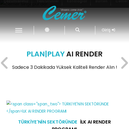
Çözümlerimiz
Yeni Ürünler
Kataloglar
Bülten
Cemer 
Cemer Singapur'da!
Referansı Gör !
Giriş
PLAN|PLAY
AI RENDER
Sadece 3 Dakikada Yüksek Kaliteli Render Alın !
TÜRKİYE'NİN SEKTÖRÜNDE
İLK AI RENDER
PROGRAMI