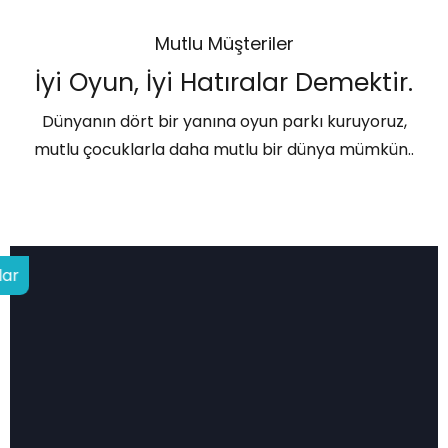
Mutlu Müşteriler
İyi Oyun, İyi Hatıralar Demektir.
Dünyanın dört bir yanına oyun parkı kuruyoruz,
mutlu çocuklarla daha mutlu bir dünya mümkün..
"Dreams Come True"
lar