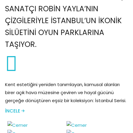
SANATÇI ROBIN YAYLA’NIN
ÇIZGILERIYLE İSTANBUL’UN IKONIK
SILÜETINI OYUN PARKLARINA
TAŞIYOR.
Kent estetiğini yeniden tanımlayan, kamusal alanları
birer açık hava müzesine çeviren ve hayal gücünü
gerçeğe dönüştüren eşsiz bir koleksiyon: İstanbul Serisi.
KENT ESTETIĞINI YENIDEN TANIMLAYAN, KAMUSAL
İNCELE