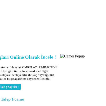
ları Online Olarak İncele !
 butona tıklayarak CMRPLAY , CMRACTIVE
tfolyo gibi tüm güncel marka ve diğer
 kolayca inceleyebilir, ihtiyaç duyduğunuz
ızlıca bilgisayarınıza kaydedebilirsiniz.
talog Sayfası !
g Talep Formu