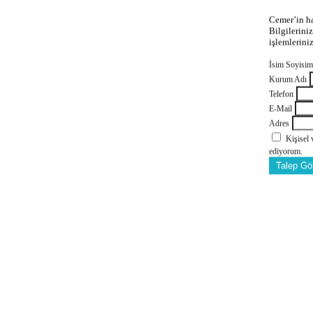
Cemer’in ha
Bilgilerini
işlemlerini
İsim Soyisi
Kurum Adı
Telefon
E-Mail
Adres
Kişisel
ediyorum.
Talep Gö