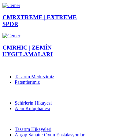
CMRXTREME |
EXTREME
SPOR
CMRHIC |
ZEMİN
UYGULAMALARI
Tasarım Merkezimiz
Patentlerimiz
Şehirlerin Hikayesi
Alan Kütüphanesi
Tasarım Hikayeleri
Ahşap Sanatı : Oyun Enstalasyonları