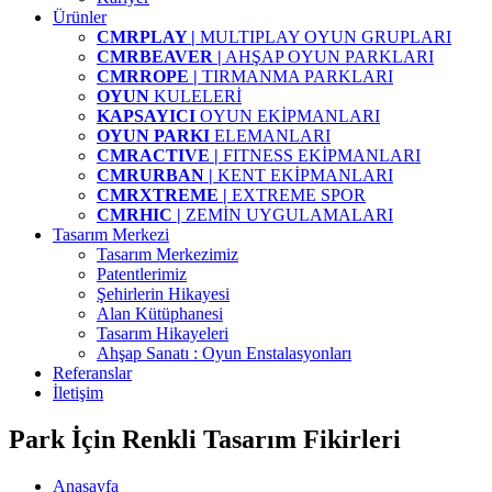
Ürünler
CMRPLAY |
MULTIPLAY OYUN GRUPLARI
CMRBEAVER |
AHŞAP OYUN PARKLARI
CMRROPE |
TIRMANMA PARKLARI
OYUN
KULELERİ
KAPSAYICI
OYUN EKİPMANLARI
OYUN PARKI
ELEMANLARI
CMRACTIVE |
FITNESS EKİPMANLARI
CMRURBAN |
KENT EKİPMANLARI
CMRXTREME |
EXTREME SPOR
CMRHIC |
ZEMİN UYGULAMALARI
Tasarım Merkezi
Tasarım Merkezimiz
Patentlerimiz
Şehirlerin Hikayesi
Alan Kütüphanesi
Tasarım Hikayeleri
Ahşap Sanatı : Oyun Enstalasyonları
Referanslar
İletişim
Park İçin Renkli Tasarım Fikirleri
Anasayfa