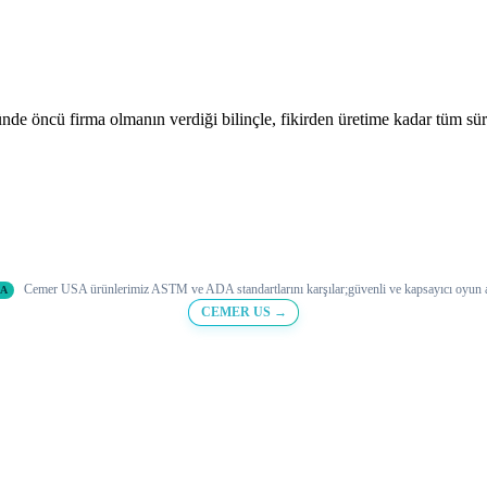
de öncü firma olmanın verdiği bilinçle, fikirden üretime kadar tüm süre
Cemer USA ürünlerimiz ASTM ve ADA standartlarını karşılar;
güvenli ve
kapsayıcı oyun a
DA
CEMER US →