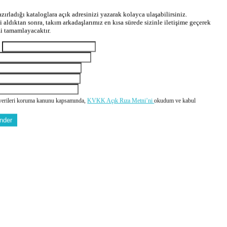
zırladığı kataloglara açık adresinizi yazarak kolayca ulaşabilirsiniz.
zi aldıktan sonra, takım arkadaşlarımız en kısa sürede sizinle iletişime geçerek
zi tamamlayacaktır.
m
 verileri koruma kanunu kapsamında,
KVKK Açık Rıza Metni’ni
okudum ve kabul
nder