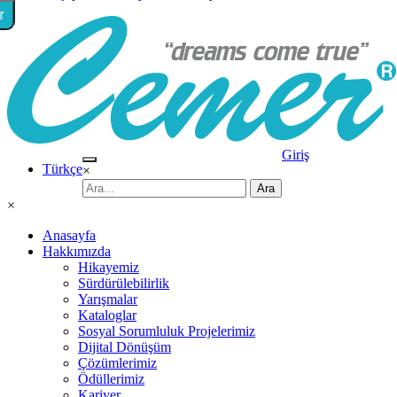
r
Giriş
Türkçe
×
×
Anasayfa
Hakkımızda
Hikayemiz
Sürdürülebilirlik
Yarışmalar
Kataloglar
Sosyal Sorumluluk Projelerimiz
Dijital Dönüşüm
Çözümlerimiz
Ödüllerimiz
Kariyer