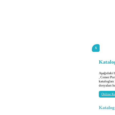
X
Katalog
Aşağıdaki
, Cemer Por
katalogları
dosyaları h
Online Ka
Katalo