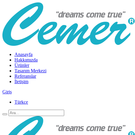
Anasayfa
Hakkımızda
Ürünler
Tasarım Merkezi
Referanslar
İletişim
Giriş
Türkçe