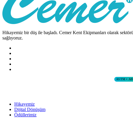
Hikayemiz bir düş ile başladı. Cemer Kent Ekipmanları olarak sektörün
sağlıyoruz.
ASTM • A
Hikayemiz
Dijital Dönüşüm
Ödüllerimiz