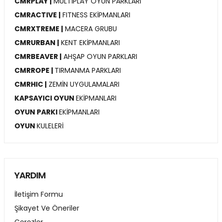
CMRPLAY |
MULTİPLAY OYUN PARKLARI
CMRACTIVE |
FITNESS EKİPMANLARI
CMRXTREME |
MACERA GRUBU
CMRURBAN |
KENT EKİPMANLARI
CMRBEAVER |
AHŞAP OYUN PARKLARI
CMRROPE |
TIRMANMA PARKLARI
CMRHIC |
ZEMİN UYGULAMALARI
KAPSAYICI OYUN
EKİPMANLARI
OYUN PARKI
EKİPMANLARI
OYUN
KULELERİ
YARDIM
İletişim Formu
Şikayet Ve Öneriler