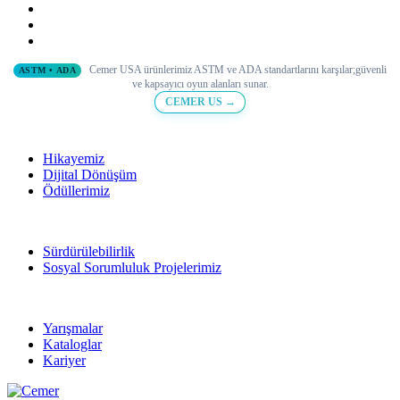
Cemer USA ürünlerimiz ASTM ve ADA standartlarını karşılar;
güvenli
ASTM • ADA
ve
kapsayıcı oyun alanları sunar.
CEMER US →
Hikayemiz
Dijital Dönüşüm
Ödüllerimiz
Sürdürülebilirlik
Sosyal Sorumluluk Projelerimiz
Yarışmalar
Kataloglar
Kariyer