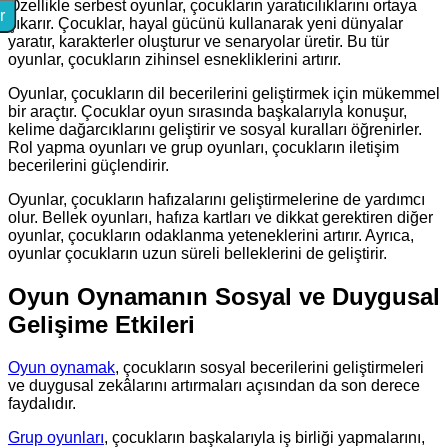
Özellikle serbest oyunlar, çocukların yaratıcılıklarını ortaya
r
çıkarır. Çocuklar, hayal gücünü kullanarak yeni dünyalar
yaratır, karakterler oluşturur ve senaryolar üretir. Bu tür
oyunlar, çocukların zihinsel esnekliklerini artırır.
Oyunlar, çocukların dil becerilerini geliştirmek için mükemmel
bir araçtır. Çocuklar oyun sırasında başkalarıyla konuşur,
kelime dağarcıklarını geliştirir ve sosyal kuralları öğrenirler.
Rol yapma oyunları ve grup oyunları, çocukların iletişim
becerilerini güçlendirir.
Oyunlar, çocukların hafızalarını geliştirmelerine de yardımcı
olur. Bellek oyunları, hafıza kartları ve dikkat gerektiren diğer
oyunlar, çocukların odaklanma yeteneklerini artırır. Ayrıca,
oyunlar çocukların uzun süreli belleklerini de geliştirir.
Oyun Oynamanın Sosyal ve Duygusal
Gelişime Etkileri
Oyun oynamak
, çocukların sosyal becerilerini geliştirmeleri
ve duygusal zekâlarını artırmaları açısından da son derece
faydalıdır.
Grup oyunları
, çocukların başkalarıyla iş birliği yapmalarını,