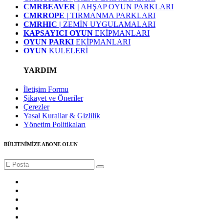
CMRBEAVER |
AHŞAP OYUN PARKLARI
CMRROPE |
TIRMANMA PARKLARI
CMRHIC |
ZEMİN UYGULAMALARI
KAPSAYICI OYUN
EKİPMANLARI
OYUN PARKI
EKİPMANLARI
OYUN
KULELERİ
YARDIM
İletişim Formu
Şikayet ve Öneriler
Çerezler
Yasal Kurallar & Gizlilik
Yönetim Politikaları
BÜLTENİMİZE ABONE OLUN