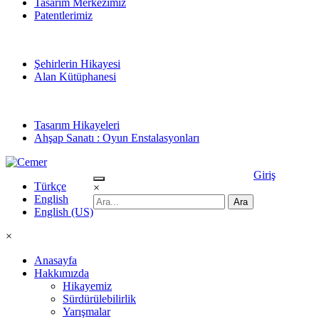
Tasarım Merkezimiz
Patentlerimiz
Şehirlerin Hikayesi
Alan Kütüphanesi
Tasarım Hikayeleri
Ahşap Sanatı : Oyun Enstalasyonları
Giriş
Türkçe
×
English
English (US)
×
Anasayfa
Hakkımızda
Hikayemiz
Sürdürülebilirlik
Yarışmalar