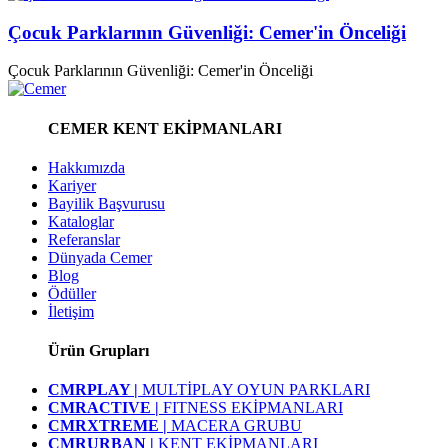
Çocuk Parklarının Güvenliği: Cemer'in Önceliği
Çocuk Parklarının Güvenliği: Cemer'in Önceliği
CEMER KENT EKİPMANLARI
Hakkımızda
Kariyer
Bayilik Başvurusu
Kataloglar
Referanslar
Dünyada Cemer
Blog
Ödüller
İletişim
Ürün Grupları
CMRPLAY |
MULTİPLAY OYUN PARKLARI
CMRACTIVE |
FITNESS EKİPMANLARI
CMRXTREME |
MACERA GRUBU
CMRURBAN |
KENT EKİPMANLARI