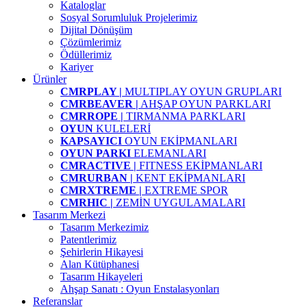
Kataloglar
Sosyal Sorumluluk Projelerimiz
Dijital Dönüşüm
Çözümlerimiz
Ödüllerimiz
Kariyer
Ürünler
CMRPLAY |
MULTIPLAY OYUN GRUPLARI
CMRBEAVER |
AHŞAP OYUN PARKLARI
CMRROPE |
TIRMANMA PARKLARI
OYUN
KULELERİ
KAPSAYICI
OYUN EKİPMANLARI
OYUN PARKI
ELEMANLARI
CMRACTIVE |
FITNESS EKİPMANLARI
CMRURBAN |
KENT EKİPMANLARI
CMRXTREME |
EXTREME SPOR
CMRHIC |
ZEMİN UYGULAMALARI
Tasarım Merkezi
Tasarım Merkezimiz
Patentlerimiz
Şehirlerin Hikayesi
Alan Kütüphanesi
Tasarım Hikayeleri
Ahşap Sanatı : Oyun Enstalasyonları
Referanslar