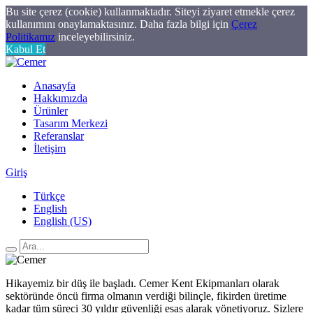
Bu site çerez (cookie) kullanmaktadır. Siteyi ziyaret etmekle çerez
kullanımını onaylamaktasınız. Daha fazla bilgi için
Çerez
Politikamız
inceleyebilirsiniz.
Kabul Et
Anasayfa
Hakkımızda
Ürünler
Tasarım Merkezi
Referanslar
İletişim
Giriş
Türkçe
English
English (US)
Hikayemiz bir düş ile başladı. Cemer Kent Ekipmanları olarak
sektöründe öncü firma olmanın verdiği bilinçle, fikirden üretime
kadar tüm süreci 30 yıldır güvenliği esas alarak yönetiyoruz. Sizlere