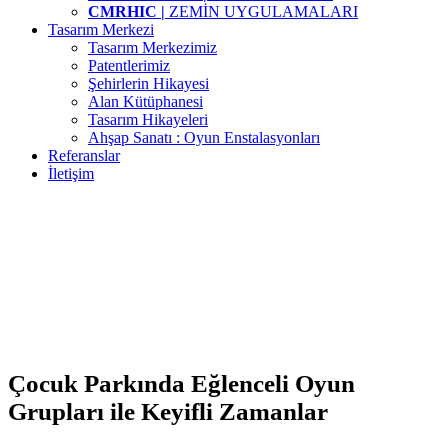
CMRHIC |
ZEMİN UYGULAMALARI
Tasarım Merkezi
Tasarım Merkezimiz
Patentlerimiz
Şehirlerin Hikayesi
Alan Kütüphanesi
Tasarım Hikayeleri
Ahşap Sanatı : Oyun Enstalasyonları
Referanslar
İletişim
Çocuk Parkında Eğlenceli Oyun
Grupları ile Keyifli Zamanlar