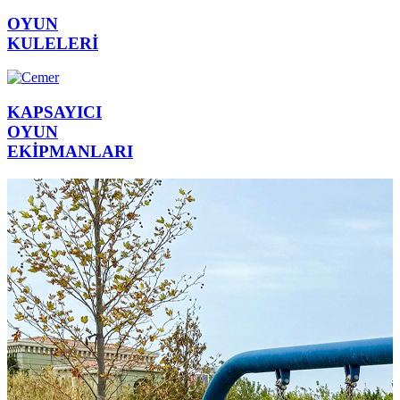
OYUN
KULELERİ
KAPSAYICI
OYUN
EKİPMANLARI