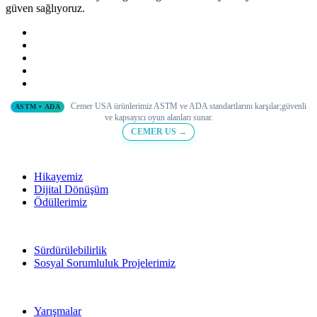
güven sağlıyoruz.
Cemer USA ürünlerimiz ASTM ve ADA standartlarını karşılar;
güvenli
ASTM • ADA
ve
kapsayıcı oyun alanları sunar.
CEMER US →
Hikayemiz
Dijital Dönüşüm
Ödüllerimiz
Sürdürülebilirlik
Sosyal Sorumluluk Projelerimiz
Yarışmalar