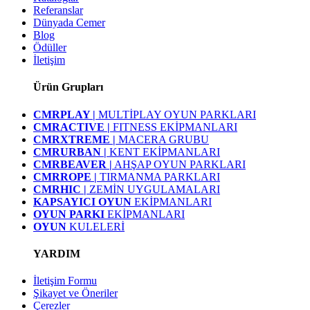
Referanslar
Dünyada Cemer
Blog
Ödüller
İletişim
Ürün Grupları
CMRPLAY |
MULTİPLAY OYUN PARKLARI
CMRACTIVE |
FITNESS EKİPMANLARI
CMRXTREME |
MACERA GRUBU
CMRURBAN |
KENT EKİPMANLARI
CMRBEAVER |
AHŞAP OYUN PARKLARI
CMRROPE |
TIRMANMA PARKLARI
CMRHIC |
ZEMİN UYGULAMALARI
KAPSAYICI OYUN
EKİPMANLARI
OYUN PARKI
EKİPMANLARI
OYUN
KULELERİ
YARDIM
İletişim Formu
Şikayet ve Öneriler
Çerezler