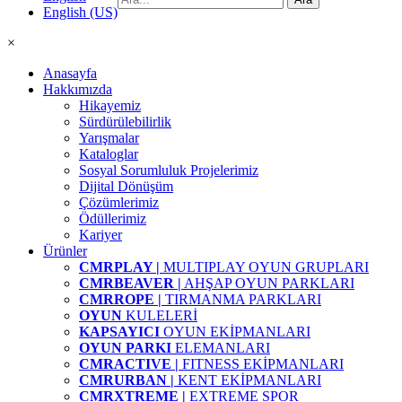
English (US)
×
Anasayfa
Hakkımızda
Hikayemiz
Sürdürülebilirlik
Yarışmalar
Kataloglar
Sosyal Sorumluluk Projelerimiz
Dijital Dönüşüm
Çözümlerimiz
Ödüllerimiz
Kariyer
Ürünler
CMRPLAY |
MULTIPLAY OYUN GRUPLARI
CMRBEAVER |
AHŞAP OYUN PARKLARI
CMRROPE |
TIRMANMA PARKLARI
OYUN
KULELERİ
KAPSAYICI
OYUN EKİPMANLARI
OYUN PARKI
ELEMANLARI
CMRACTIVE |
FITNESS EKİPMANLARI
CMRURBAN |
KENT EKİPMANLARI
CMRXTREME |
EXTREME SPOR