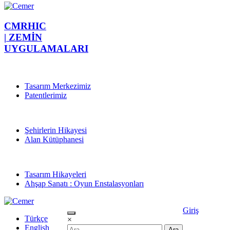
CMRHIC
|
ZEMİN
UYGULAMALARI
Tasarım Merkezimiz
Patentlerimiz
Şehirlerin Hikayesi
Alan Kütüphanesi
Tasarım Hikayeleri
Ahşap Sanatı : Oyun Enstalasyonları
Giriş
Türkçe
×
English