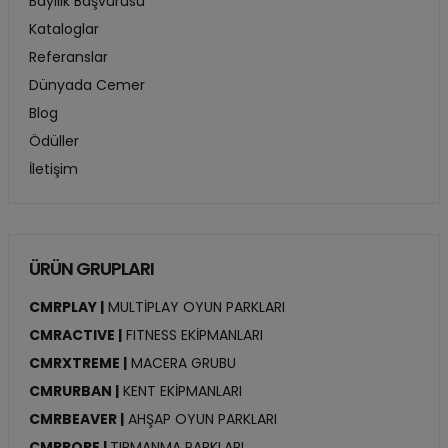
Bayilik Başvurusu
Kataloglar
Referanslar
Dünyada Cemer
Blog
Ödüller
İletişim
ÜRÜN GRUPLARI
CMRPLAY |
MULTİPLAY OYUN PARKLARI
CMRACTIVE |
FITNESS EKİPMANLARI
CMRXTREME |
MACERA GRUBU
CMRURBAN |
KENT EKİPMANLARI
CMRBEAVER |
AHŞAP OYUN PARKLARI
CMRROPE |
TIRMANMA PARKLARI