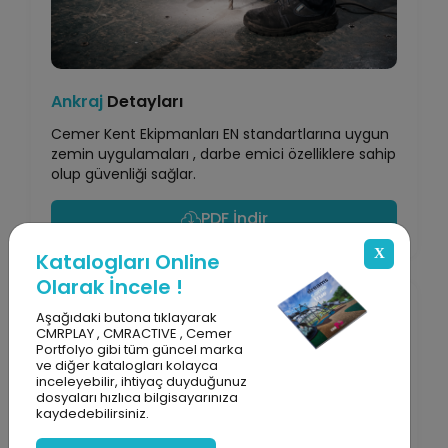
Ankraj
Detayları
Cemer Kent Ekipmanları EN standartlarına uygun
zemin uygulamaları , darbe emici özelliklere sahip
olup güvenliği sağlar.
PDF İndir
X
Katalogları Online
Olarak İncele !
Aşağıdaki butona tıklayarak
CMRPLAY , CMRACTIVE , Cemer
Portfolyo gibi tüm güncel marka
ve diğer katalogları kolayca
inceleyebilir, ihtiyaç duyduğunuz
dosyaları hızlıca bilgisayarınıza
kaydedebilirsiniz.