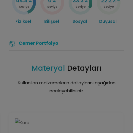
44.4%
0%
33.3%
22.2%
Seviye
Seviye
Seviye
Seviye
Fiziksel
Bilişsel
Sosyal
Duyusal
Cemer Portfolyo
Materyal
Detayları
Kullanılan malzemelerin detaylarını aşağıdan
inceleyebilirsiniz.