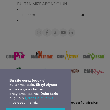
BÜLTENİMİZE ABONE OLUN
Bu site çerez (cookie)
kullanmaktadır. Siteyi ziyaret
etmekle çerez kullanımını
onaylamaktasınız. Daha fazla
bilgi için
Çerez Politikamız
0
2024 © Tüm Hakları Saklıdır.
Gidea Medya
Tarafından
inceleyebilirsiniz.
Sepete Ekle
Kodlanmıştır.