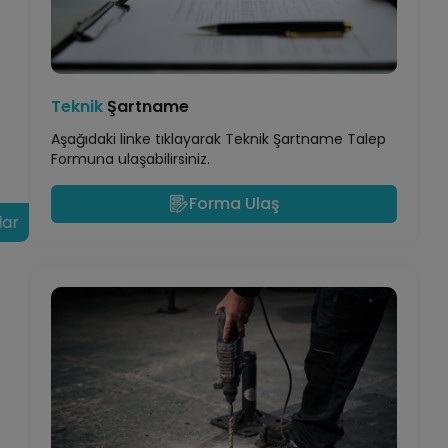
Teknik
Şartname
Aşağıdaki linke tıklayarak Teknik Şartname Talep
Formuna ulaşabilirsiniz.
Forma Ulaş
lar