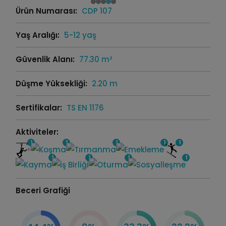
Ürün Numarası:
CDP 107
Yaş Aralığı:
5-12 yaş
Güvenlik Alanı:
77.30 m²
Düşme Yüksekliği:
2.20 m
Sertifikalar:
TS EN 1176
Aktiviteler:
1
1
1
1
1
1
1
1
1
Beceri Grafiği