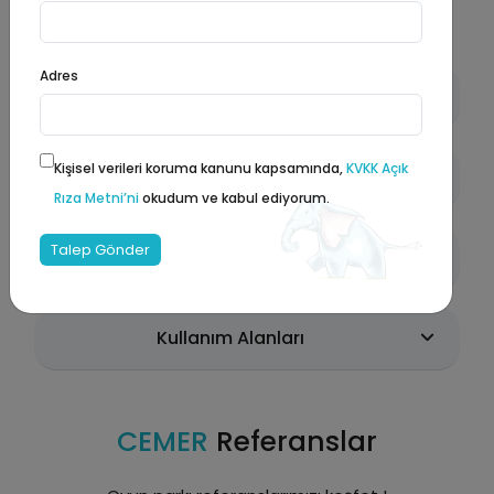
Adres
Ürün Özellikleri
Kişisel verileri koruma kanunu kapsamında,
KVKK Açık
Malzeme Detayları
Rıza Metni’ni
okudum ve kabul ediyorum.
Talep Gönder
Çevreye Uyum ve Estetik
Kullanım Alanları
CEMER
Referanslar