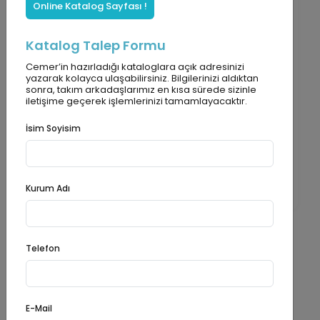
Online Katalog Sayfası !
Katalog Talep Formu
Cemer’in hazırladığı kataloglara açık adresinizi
yazarak kolayca ulaşabilirsiniz. Bilgilerinizi aldıktan
Satış
Sonrası
sonra, takım arkadaşlarımız en kısa sürede sizinle
iletişime geçerek işlemlerinizi tamamlayacaktır.
Cemer, üretim ve satış sonrası destekle
profesyonel hizmet sunar. Ömür Boyu Servis
İsim Soyisim
Garantisi ile tüm ürünler metal etiketle donatılır,
böylece parça tedariği ömür boyu kolaylaşır.
PDF İndir
Kurum Adı
Telefon
Ürüne
Bakış
Ürün özellikleri, çevreye uyumu ve farklı kullanım
alanları hakkında detaylı bilgiler.
E-Mail