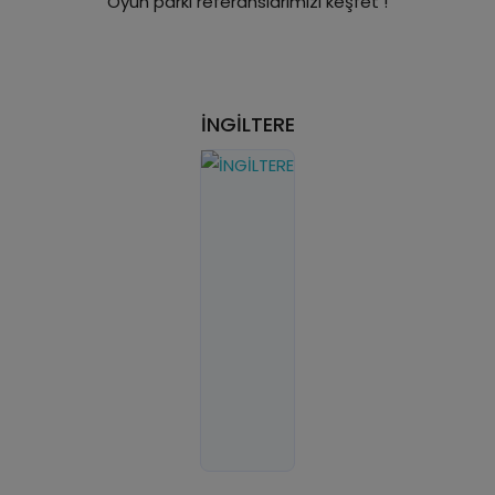
Oyun parkı referanslarımızı keşfet !
İNGİLTERE