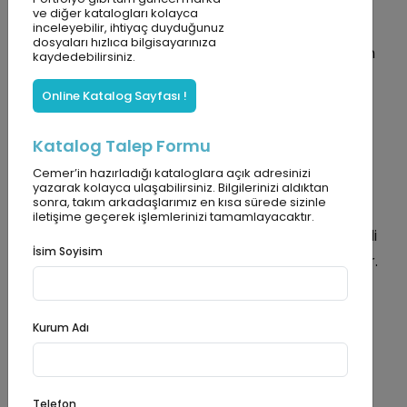
Ürüne
Bakış
ve diğer katalogları kolayca
inceleyebilir, ihtiyaç duyduğunuz
dosyaları hızlıca bilgisayarınıza
Ürün özellikleri, çevreye uyumu ve farklı kullanım
kaydedebilirsiniz.
alanları hakkında detaylı bilgiler.
Online Katalog Sayfası !
Katalog Talep Formu
Cemer’in hazırladığı kataloglara açık adresinizi
Ürün Özellikleri
yazarak kolayca ulaşabilirsiniz. Bilgilerinizi aldıktan
sonra, takım arkadaşlarımız en kısa sürede sizinle
Jellyfish Oyun Parkı Kulesi (CDP 108-P),
iletişime geçerek işlemlerinizi tamamlayacaktır.
çocukların hayal gücünü geliştirecek ve eğlenceli
İsim Soyisim
bir oyun deneyimi sunacak şekilde tasarlanmıştır.
Renkli ve dikkat çekici tasarımı, çocukların
dikkatini çeker ve onları keyifli bir oyun sürecine
Kurum Adı
dahil eder. Hem zihinsel hem de fiziksel gelişimi
destekleyen özelliklere sahip bu oyun kulesi,
güvenli ve eğlenceli aktiviteler sunar.İki adet çift
Telefon