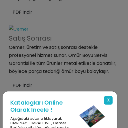
PDF İndir
Satış
Sonrası
Cemer, üretim ve satış sonrası destekle
profesyonel hizmet sunar. Ömür Boyu Servis
Garantisi ile tüm ürünler metal etiketle donatılır,
böylece parça tedariği ömür boyu kolaylaşır.
PDF İndir
X
Katalogları Online
Olarak İncele !
Aşağıdaki butona tıklayarak
CMRPLAY , CMRACTIVE , Cemer
Portfolyo gibi tüm güncel marka