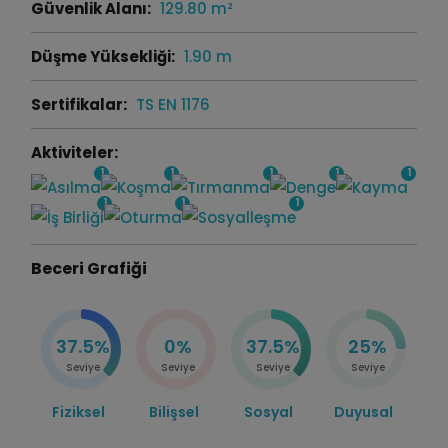
Güvenlik Alanı:
129.80 m²
Düşme Yüksekliği:
1.90 m
Sertifikalar:
TS EN 1176
Aktiviteler:
1
1
1
1
1
1
1
1
Beceri Grafiği
37.5%
0%
37.5%
25%
Seviye
Seviye
Seviye
Seviye
Fiziksel
Bilişsel
Sosyal
Duyusal