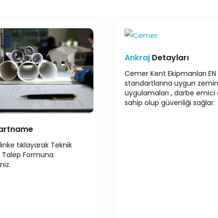
Ankraj
Detayları
Cemer Kent Ekipmanları EN
standartlarına uygun zemi
uygulamaları , darbe emici ö
sahip olup güvenliği sağlar.
artname
linke tıklayarak Teknik
 Talep Formuna
niz.