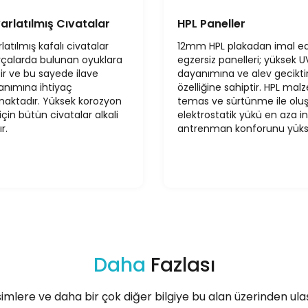
arlatılmış Cıvatalar
HPL Paneller
latılmış kafalı civatalar
12mm HPL plakadan imal ed
arçalarda bulunan oyuklara
egzersiz panelleri; yüksek U
ir ve bu sayede ilave
dayanımına ve alev gecikt
anımına ihtiyaç
özelliğine sahiptir. HPL mal
ktadır. Yüksek korozyon
temas ve sürtünme ile olu
çin bütün civatalar alkali
elektrostatik yükü en aza in
r.
antrenman konforunu yükse
Daha
Fazlası
imlere ve daha bir çok diğer bilgiye bu alan üzerinden ulaşa