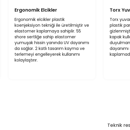
Ergonomik Elcikler
Torx Yuv
Ergonomik elcikler plastik
Torx yuvar
koenjeksiyon tekniği ile üretilmiştir ve
plastik p
elastomer kaplamaya sahiplir. 55
gizlenmişt
shore sertliğe sahip elastomer
kapak kull
yumuşak hissin yanında UV dayanımı
duyulmama
da sağlar. 2 katlı tasarım kayma ve
dayanımı i
terlemeyi engelleyerek kullanımı
kaplamadı
kolaylaştırır.
Teknik res