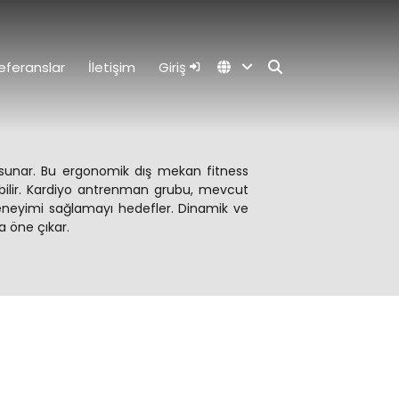
eferanslar
İletişim
Giriş
i sunar. Bu ergonomik dış mekan fitness
 yapabilir. Kardiyo antrenman grubu, mevcut
 deneyimi sağlamayı hedefler. Dinamik ve
a öne çıkar.