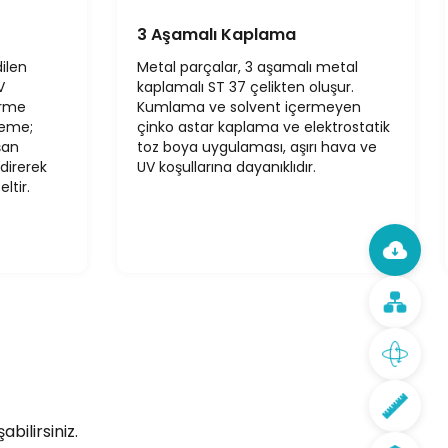
3 Aşamalı Kaplama
ilen
Metal parçalar, 3 aşamalı metal
V
kaplamalı ST 37 çelikten oluşur.
irme
Kumlama ve solvent içermeyen
zeme;
çinko astar kaplama ve elektrostatik
şan
toz boya uygulaması, aşırı hava ve
direrek
UV koşullarına dayanıklıdır.
ltir.
bilirsiniz.