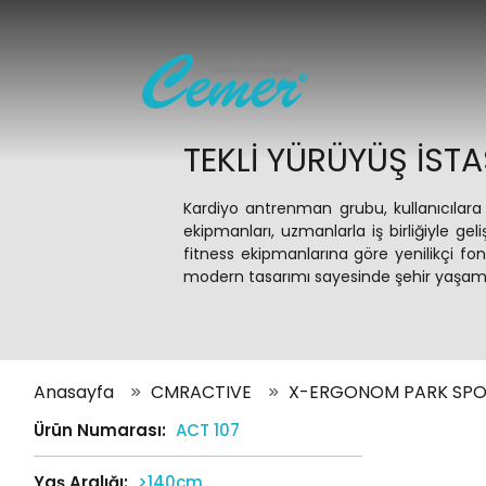
TEKLI YÜRÜYÜŞ İS
Kardiyo antrenman grubu, kullanıcılara
ekipmanları, uzmanlarla iş birliğiyle geli
fitness ekipmanlarına göre yenilikçi fo
modern tasarımı sayesinde şehir yaşamını
Anasayfa
CMRACTIVE
X-ERGONOM PARK SPO
Ürün Numarası:
ACT 107
Yaş Aralığı:
>140cm