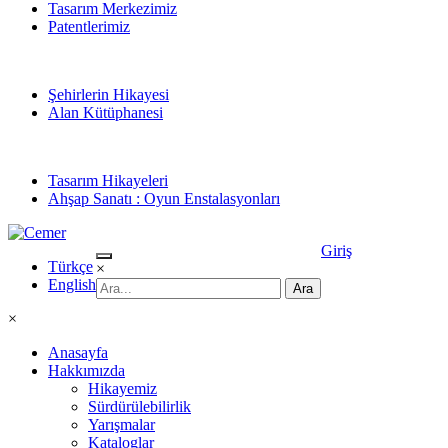
Tasarım Merkezimiz
Patentlerimiz
Şehirlerin Hikayesi
Alan Kütüphanesi
Tasarım Hikayeleri
Ahşap Sanatı : Oyun Enstalasyonları
Giriş
Türkçe
×
English
×
Anasayfa
Hakkımızda
Hikayemiz
Sürdürülebilirlik
Yarışmalar
Kataloglar