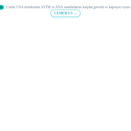
Cemer USA ürünlerimiz ASTM ve ADA standartlarını karşılar;
güvenli ve
kapsayıcı oyun a
DA
CEMER US →