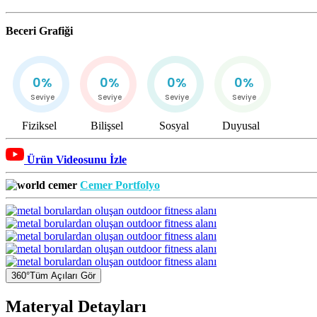
Beceri Grafiği
0%
0%
0%
0%
Seviye
Seviye
Seviye
Seviye
Fiziksel
Bilişsel
Sosyal
Duyusal
Ürün Videosunu İzle
Cemer Portfolyo
360°
Tüm Açıları Gör
Materyal
Detayları