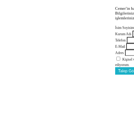
Cemer’in ha
Bilgilerini
işlemlerini
İsim Soyisi
Kurum Adı
Telefon
E-Mail
Adres
Kişisel
ediyorum.
Talep Gö