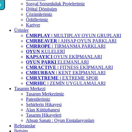
Sosyal Sorumluluk Projelerimiz
r
Dijital Dönüşüm
Çözümlerimiz
Ödüllerimiz
Kariyer
Ürünler
CMRPLAY |
MULTIPLAY OYUN GRUPLARI
CMRBEAVER |
AHŞAP OYUN PARKLARI
CMRROPE |
TIRMANMA PARKLARI
OYUN
KULELERİ
KAPSAYICI
OYUN EKİPMANLARI
OYUN PARKI
ELEMANLARI
CMRACTIVE |
FITNESS EKİPMANLARI
CMRURBAN |
KENT EKİPMANLARI
CMRXTREME |
EXTREME SPOR
CMRHIC |
ZEMİN UYGULAMALARI
Tasarım Merkezi
Tasarım Merkezimiz
Patentlerimiz
Şehirlerin Hikayesi
Alan Kütüphanesi
Tasarım Hikayeleri
Ahşap Sanatı : Oyun Enstalasyonları
Referanslar
İletişim