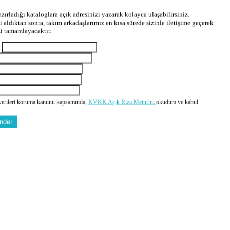
zırladığı kataloglara açık adresinizi yazarak kolayca ulaşabilirsiniz.
zi aldıktan sonra, takım arkadaşlarımız en kısa sürede sizinle iletişime geçerek
zi tamamlayacaktır.
m
 verileri koruma kanunu kapsamında,
KVKK Açık Rıza Metni’ni
okudum ve kabul
nder