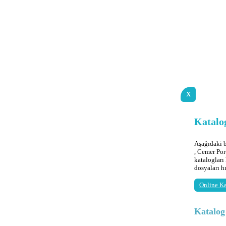
X
Katalog
Aşağıdaki
, Cemer Por
katalogları
dosyaları h
Online Ka
Katalo