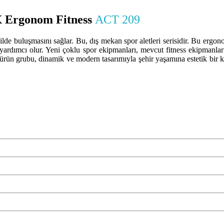
 X Ergonom Fitness
ACT 209
kilde buluşmasını sağlar. Bu, dış mekan spor aletleri serisidir. Bu ergono
 yardımcı olur. Yeni çoklu spor ekipmanları, mevcut fitness ekipmanları
n grubu, dinamik ve modern tasarımıyla şehir yaşamına estetik bir katkı