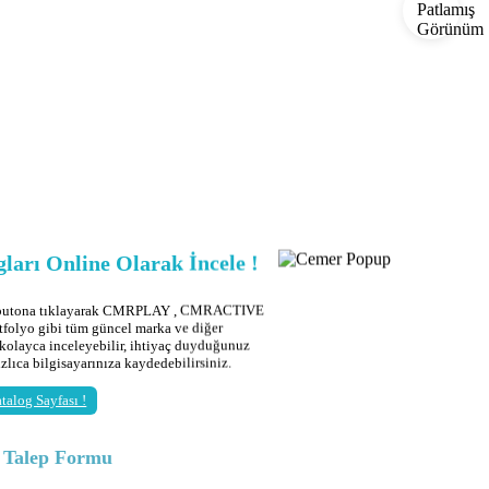
ları Online Olarak İncele !
 butona tıklayarak CMRPLAY , CMRACTIVE
tfolyo gibi tüm güncel marka ve diğer
 kolayca inceleyebilir, ihtiyaç duyduğunuz
ızlıca bilgisayarınıza kaydedebilirsiniz.
talog Sayfası !
g Talep Formu