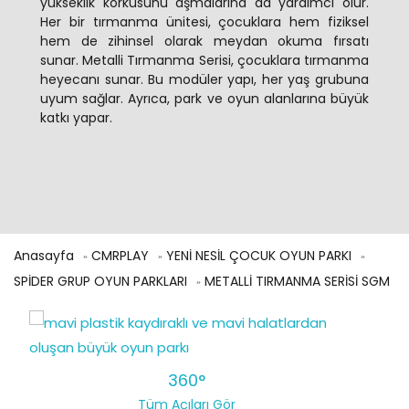
yükseklik korkusunu aşmalarına da yardımcı olur.
Her bir tırmanma ünitesi, çocuklara hem fiziksel
hem de zihinsel olarak meydan okuma fırsatı
sunar. Metalli Tırmanma Serisi, çocuklara tırmanma
heyecanı sunar. Bu modüler yapı, her yaş grubuna
uyum sağlar. Ayrıca, park ve oyun alanlarına büyük
katkı yapar.
Anasayfa
CMRPLAY
YENİ NESİL ÇOCUK OYUN PARKI
SPİDER GRUP OYUN PARKLARI
METALLİ TIRMANMA SERİSİ SGM
360°
Tüm Açıları Gör