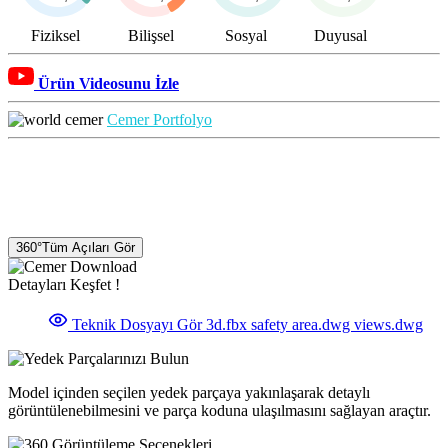
Fiziksel
Bilişsel
Sosyal
Duyusal
Ürün Videosunu İzle
Cemer Portfolyo
360°
Tüm Açıları Gör
Detayları Keşfet !
Teknik Dosyayı Gör
3d.fbx
safety area.dwg
views.dwg
Model içinden seçilen yedek parçaya yakınlaşarak detaylı
görüntülenebilmesini ve parça koduna ulaşılmasını sağlayan araçtır.