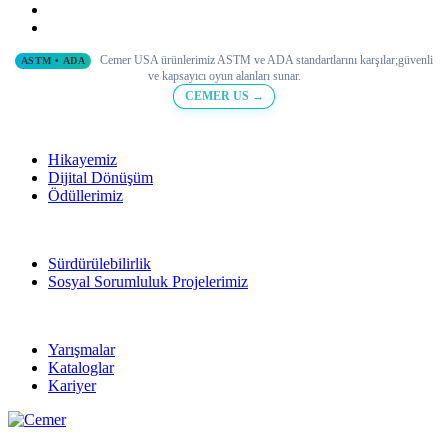
Cemer USA ürünlerimiz ASTM ve ADA standartlarını karşılar;
güvenli
ASTM • ADA
ve
kapsayıcı oyun alanları sunar.
CEMER US →
Hikayemiz
Dijital Dönüşüm
Ödüllerimiz
Sürdürülebilirlik
Sosyal Sorumluluk Projelerimiz
Yarışmalar
Kataloglar
Kariyer