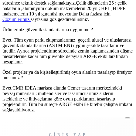
süresince teknik destek sağlamaktayız.Çelik dikmelerin 25 ; çelik
halatların ,alüminyum döküm malzemelerin 20 yıl ; HPL ,HDPE
malzemelerin 10 yıl garantisi mevcuttur.Daha fazlası için
Çözümlerimiz
sayfasına göz gezdirebilirsiniz.
Ürünleriniz güvenlik standartlarına uygun mu ?
Evet. Tüm oyun parkı ekipmanlarımız, geçerli ulusal ve uluslararası
güvenlik standartlarına (ASTM-EN) uygun şekilde tasarlanır ve
üretilir. Ayrıca projelendirme sürecinde zemin kaplamasından düşme
mesafelerine kadar tüm güvenlik detayları ARGE ekibi tarafından
hesaplanır.
Özel projeler ya da kişiselleştirilmiş oyun alanları tasarlayıp üretiyor
musunuz ?
Evet.CMR IDEA markası altında Cemer tasarım merkezindeki
peyzaj mimarları ; mühendisler ve tasarımcılarımız sizlerin
isteklerine ve ihtiyaçlarına göre oyun parklarınızı tasarlayıp
projelendirir. Tüm bu süreçte ARGE ekibi ile birebir çalışma imkanı
sağlayabiliyoruz.
GİRİŞ YAP