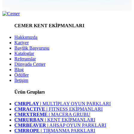
CEMER KENT EKİPMANLARI
Hakkımızda
Kariyer
Bayilik Başvurusu
Kataloglar
Referanslar
Dünyada Cemer
Blog
Ödüller
İletişim
Ürün Grupları
CMRPLAY |
MULTİPLAY OYUN PARKLARI
CMRACTIVE |
FITNESS EKİPMANLARI
CMRXTREME |
MACERA GRUBU
CMRURBAN |
KENT EKİPMANLARI
CMRBEAVER |
AHŞAP OYUN PARKLARI
CMRROPE |
TIRMANMA PARKLARI