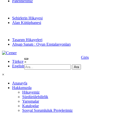
Patentlerimiz
Şehirlerin Hikayesi
Alan Kütüphanesi
Tasarım Hikayeleri
Ahşap Sanatı : Oyun Enstalasyonları
Giriş
Türkçe
×
English
×
Anasayfa
Hakkımızda
Hikayemiz
Sürdürülebilirlik
Yarışmalar
Kataloglar
Sosyal Sorumluluk Projelerimiz