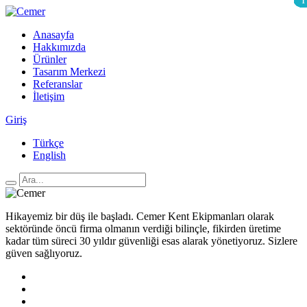
18
12
4
6
1
1
1
Anasayfa
Hakkımızda
Ürünler
Tasarım Merkezi
Referanslar
İletişim
Giriş
Türkçe
English
Hikayemiz bir düş ile başladı. Cemer Kent Ekipmanları olarak
sektöründe öncü firma olmanın verdiği bilinçle, fikirden üretime
kadar tüm süreci 30 yıldır güvenliği esas alarak yönetiyoruz. Sizlere
güven sağlıyoruz.