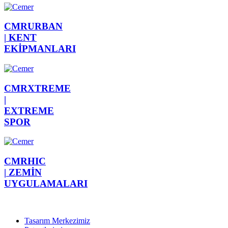
CMRURBAN
|
KENT
EKİPMANLARI
CMRXTREME
|
EXTREME
SPOR
CMRHIC
|
ZEMİN
UYGULAMALARI
Tasarım Merkezimiz