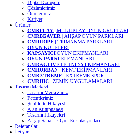
Dijital Dönüşüm
Çözümlerimiz
Ödüllerimiz
Kariyer
Ürünler
CMRPLAY |
MULTIPLAY OYUN GRUPLARI
CMRBEAVER |
AHŞAP OYUN PARKLARI
CMRROPE |
TIRMANMA PARKLARI
OYUN
KULELERİ
KAPSAYICI
OYUN EKİPMANLARI
OYUN PARKI
ELEMANLARI
CMRACTIVE |
FITNESS EKİPMANLARI
CMRURBAN |
KENT EKİPMANLARI
CMRXTREME |
EXTREME SPOR
CMRHIC |
ZEMİN UYGULAMALARI
Tasarım Merkezi
Tasarım Merkezimiz
Patentlerimiz
Şehirlerin Hikayesi
Alan Kütüphanesi
Tasarım Hikayeleri
Ahşap Sanatı : Oyun Enstalasyonları
Referanslar
İletişim