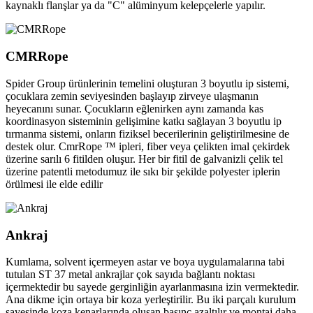
kaynaklı flanşlar ya da "C" alüminyum kelepçelerle yapılır.
CMRRope
Spider Group ürünlerinin temelini oluşturan 3 boyutlu ip sistemi,
çocuklara zemin seviyesinden başlayıp zirveye ulaşmanın
heyecanını sunar. Çocukların eğlenirken aynı zamanda kas
koordinasyon sisteminin gelişimine katkı sağlayan 3 boyutlu ip
tırmanma sistemi, onların fiziksel becerilerinin geliştirilmesine de
destek olur. CmrRope ™ ipleri, fiber veya çelikten imal çekirdek
üzerine sarılı 6 fitilden oluşur. Her bir fitil de galvanizli çelik tel
üzerine patentli metodumuz ile sıkı bir şekilde polyester iplerin
örülmesi ile elde edilir
Ankraj
Kumlama, solvent içermeyen astar ve boya uygulamalarına tabi
tutulan ST 37 metal ankrajlar çok sayıda bağlantı noktası
içermektedir bu sayede gerginliğin ayarlanmasına izin vermektedir.
Ana dikme için ortaya bir koza yerleştirilir. Bu iki parçalı kurulum
sayesinde koza kenarlarında oluşan basınç azaltılır ve montaj daha