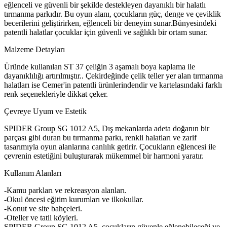
eğlenceli ve güvenli bir şekilde destekleyen dayanıklı bir halatlı
tırmanma parkıdır. Bu oyun alanı, çocukların güç, denge ve çeviklik
becerilerini geliştirirken, eğlenceli bir deneyim sunar.Bünyesindeki
patentli halatlar çocuklar için güvenli ve sağlıklı bir ortam sunar.
Malzeme Detayları
Üründe kullanılan ST 37 çeliğin 3 aşamalı boya kaplama ile
dayanıklılığı artırılmıştır.. Çekirdeğinde çelik teller yer alan tırmanma
halatları ise Cemer'in patentli ürünlerindendir ve kartelasındaki farklı
renk seçenekleriyle dikkat çeker.
Çevreye Uyum ve Estetik
SPIDER Group SG 1012 A5, Dış mekanlarda adeta doğanın bir
parçası gibi duran bu tırmanma parkı, renkli halatları ve zarif
tasarımıyla oyun alanlarına canlılık getirir. Çocukların eğlencesi ile
çevrenin estetiğini buluşturarak mükemmel bir harmoni yaratır.
Kullanım Alanları
-Kamu parkları ve rekreasyon alanları.
-Okul öncesi eğitim kurumları ve ilkokullar.
-Konut ve site bahçeleri.
-Oteller ve tatil köyleri.
SPIDER Group SG 1012 A5, çocukların güvenle eğlenebileceği ve