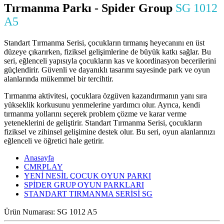
Tırmanma Parkı - Spider Group
SG 1012
A5
Standart Tırmanma Serisi, çocukların tırmanış heyecanını en üst
düzeye çıkarırken, fiziksel gelişimlerine de büyük katkı sağlar. Bu
seri, eğlenceli yapısıyla çocukların kas ve koordinasyon becerilerini
güçlendirir. Güvenli ve dayanıklı tasarımı sayesinde park ve oyun
alanlarında mükemmel bir tercihtir.
Tırmanma aktivitesi, çocuklara özgüven kazandırmanın yanı sıra
yükseklik korkusunu yenmelerine yardımcı olur. Ayrıca, kendi
tırmanma yollarını seçerek problem çözme ve karar verme
yeteneklerini de geliştirir. Standart Tırmanma Serisi, çocukların
fiziksel ve zihinsel gelişimine destek olur. Bu seri, oyun alanlarınızı
eğlenceli ve öğretici hale getirir.
Anasayfa
CMRPLAY
YENİ NESİL ÇOCUK OYUN PARKI
SPİDER GRUP OYUN PARKLARI
STANDART TIRMANMA SERİSİ SG
Ürün Numarası:
SG 1012 A5