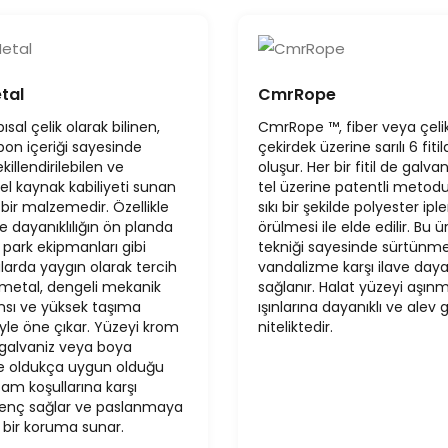
tal
CmrRope
ısal çelik olarak bilinen,
CmrRope ™, fiber veya çeli
bon içeriği sayesinde
çekirdek üzerine sarılı 6 fiti
killendirilebilen ve
oluşur. Her bir fitil de galvani
kaynak kabiliyeti sunan
tel üzerine patentli metod
bir malzemedir. Özellikle
sıkı bir şekilde polyester iple
e dayanıklılığın ön planda
örülmesi ile elde edilir. Bu 
park ekipmanları gibi
tekniği sayesinde sürtünm
arda yaygın olarak tercih
vandalizme karşı ilave dayanı
 metal, dengeli mekanik
sağlanır. Halat yüzeyi aşın
sı ve yüksek taşıma
ışınlarına dayanıklı ve alev g
yle öne çıkar. Yüzeyi krom
niteliktedir.
galvaniz veya boya
ne oldukça uygun olduğu
rtam koşullarına karşı
renç sağlar ve paslanmaya
n bir koruma sunar.