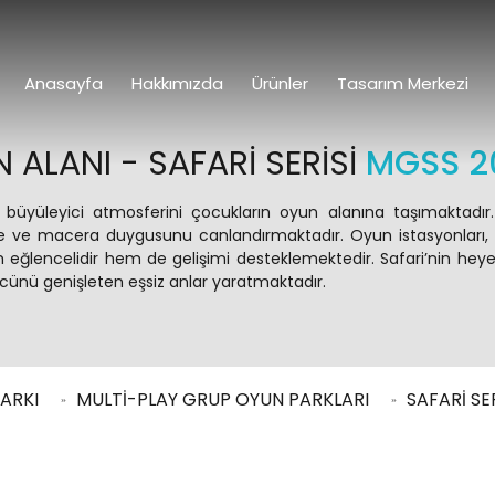
Anasayfa
Hakkımızda
Ürünler
Tasarım Merkezi
 ALANI - SAFARI SERISI
MGSS 2
ın büyüleyici atmosferini çocukların oyun alanına taşımaktadır
tme ve macera duygusunu canlandırmaktadır. Oyun istasyonları
 hem eğlencelidir hem de gelişimi desteklemektedir. Safari’nin h
cünü genişleten eşsiz anlar yaratmaktadır.
ARKI
MULTİ-PLAY GRUP OYUN PARKLARI
SAFARİ SE