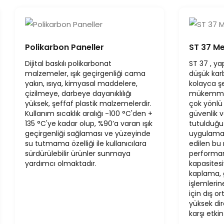
Polikarbon Paneller
ST 37 Me
Dijital baskılı polikarbonat
ST 37 , yap
malzemeler, ışık geçirgenliği cama
düşük kar
yakın, ısıya, kimyasal maddelere,
kolayca şe
çizilmeye, darbeye dayanıklılığı
mükemmel 
yüksek, şeffaf plastik malzemelerdir.
çok yönlü 
Kullanım sıcaklık aralığı -100 °C'den +
güvenlik v
135 °C'ye kadar olup, %90’a varan ışık
tutulduğu 
geçirgenliği sağlaması ve yüzeyinde
uygulamal
su tutmama özelliği ile kullanıcılara
edilen bu
sürdürülebilir ürünler sunmaya
performan
yardımcı olmaktadır.
kapasitesi
kaplama, 
işlemleri
için dış o
yüksek di
karşı etki