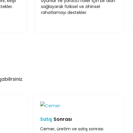
rir, keşif
oyunlar ve yaratıcı roller için bir alan
tekler.
sağlayarak fiziksel ve zihinsel
rahatlamayı destekler.
bilirsiniz.
Satış
Sonrası
Cemer, üretim ve satış sonrası