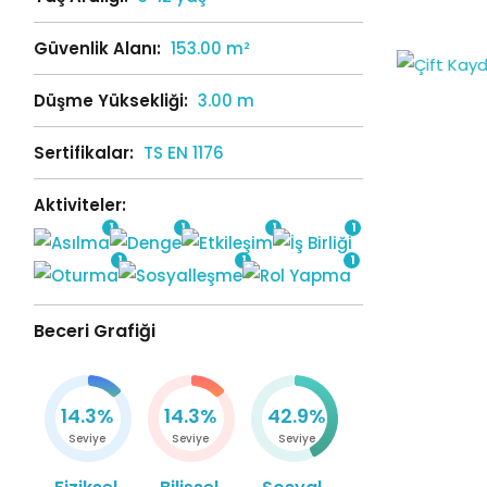
Güvenlik Alanı:
153.00 m²
Düşme Yüksekliği:
3.00 m
Sertifikalar:
TS EN 1176
Aktiviteler:
1
1
1
1
1
1
1
Beceri Grafiği
14.3%
14.3%
42.9%
Seviye
Seviye
Seviye