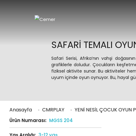
SAFARI TEMALI OYUN
Safari Serisi, Afrika’nın vahşi doğasın
grafiklerle doludur. Çocukların keşfe
fiziksel aktivite sunar. Bu aktiviteler
uyum içinde oyun oynuyor. Bu, hayal gü
Anasayfa
CMRPLAY
YENİ NESİL ÇOCUK OYUN P
Ürün Numarası:
MGSS 204
Yaş Aralığı:
3-12 yaş