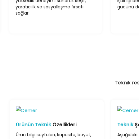
yükseklik deneyimi sunarak keşif,
işbirliği b
yaratıcılık ve sosyalleşme fırsatı
gücünü de
sağlar.
Teknik res
Ürünün Teknik
Özellikleri
Teknik
Ş
Ürün bilgi sayfaları, kapasite, boyut,
Aşağıdaki 