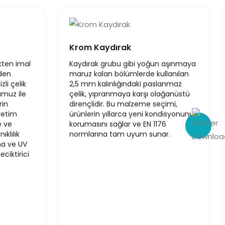
Krom Kaydırak
kten imal
Kaydırak grubu gibi yoğun aşınmaya
lden
maruz kalan bölümlerde kullanılan
zli çelik
2,5 mm kalınlığındaki paslanmaz
umuz ile
çelik, yıpranmaya karşı olağanüstü
rin
dirençlidir. Bu malzeme seçimi,
üretim
ürünlerin yıllarca yeni kondisyonunu
e ve
korumasını sağlar ve EN 1176
klılık
normlarına tam uyum sunar.
ma ve UV
eciktirici