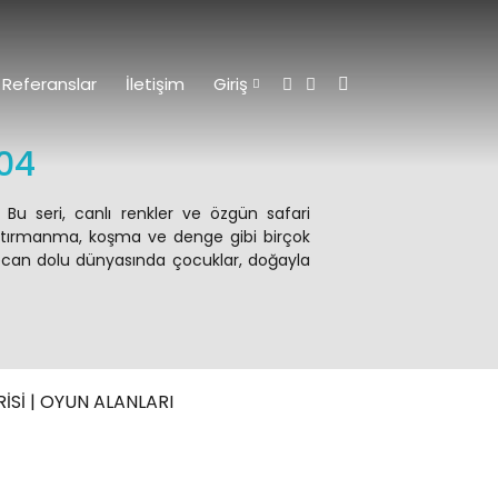
Referanslar
İletişim
Giriş
04
. Bu seri, canlı renkler ve özgün safari
, tırmanma, koşma ve denge gibi birçok
eyecan dolu dünyasında çocuklar, doğayla
RİSİ | OYUN ALANLARI