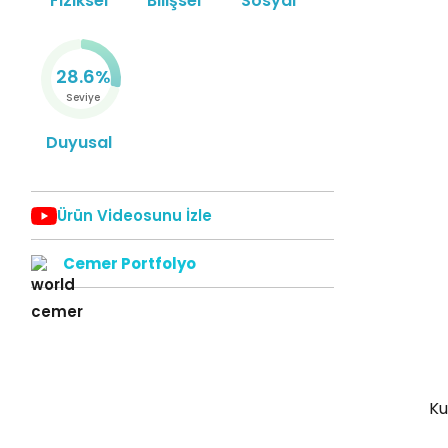
Fiziksel
Bilişsel
Sosyal
28.6%
Seviye
Duyusal
Ürün Videosunu İzle
Cemer Portfolyo
Ku