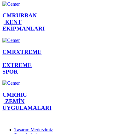
CMRURBAN
|
KENT
EKİPMANLARI
CMRXTREME
|
EXTREME
SPOR
CMRHIC
|
ZEMİN
UYGULAMALARI
Tasarım Merkezimiz