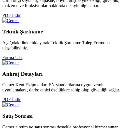
Ürün bilgi sayfaları, kapasite, boyut, düşme yüksekliği, güvenlik,
malzeme ve fonksiyonlar hakkında detaylı bilgi sunar.
PDF İndir
Teknik
Şartname
Aşağıdaki linke tıklayarak Teknik Şartname Talep Formuna
ulaşabilirsiniz.
Forma Ulaş
Ankraj
Detayları
Cemer Kent Ekipmanları EN standartlarına uygun zemin
uygulamaları , darbe emici özelliklere sahip olup güvenliği sağlar.
PDF İndir
Satış
Sonrası
Cemer, üretim ve satış sonrası destekle profesyonel hizmet sunar.