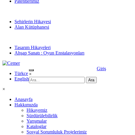
Patentlerimiz
Şehirlerin Hikayesi
Alan Kütüphanesi
Tasarım Hikayeleri
Ahşap Sanatı : Oyun Enstalasyonları
Giriş
Türkçe
×
English
×
Anasayfa
Hakkımızda
Hikayemiz
Sürdürülebilirlik
Yarışmalar
Kataloglar
Sosyal Sorumluluk Projelerimiz