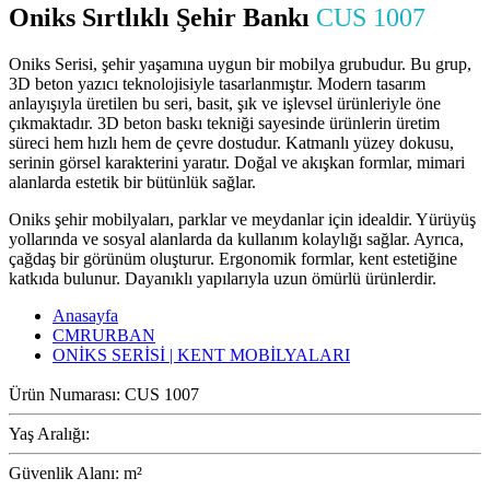
Oniks Sırtlıklı Şehir Bankı
CUS 1007
Oniks Serisi, şehir yaşamına uygun bir mobilya grubudur. Bu grup,
3D beton yazıcı teknolojisiyle tasarlanmıştır. Modern tasarım
anlayışıyla üretilen bu seri, basit, şık ve işlevsel ürünleriyle öne
çıkmaktadır. 3D beton baskı tekniği sayesinde ürünlerin üretim
süreci hem hızlı hem de çevre dostudur. Katmanlı yüzey dokusu,
serinin görsel karakterini yaratır. Doğal ve akışkan formlar, mimari
alanlarda estetik bir bütünlük sağlar.
Oniks şehir mobilyaları, parklar ve meydanlar için idealdir. Yürüyüş
yollarında ve sosyal alanlarda da kullanım kolaylığı sağlar. Ayrıca,
çağdaş bir görünüm oluşturur. Ergonomik formlar, kent estetiğine
katkıda bulunur. Dayanıklı yapılarıyla uzun ömürlü ürünlerdir.
Anasayfa
CMRURBAN
ONİKS SERİSİ | KENT MOBİLYALARI
Ürün Numarası:
CUS 1007
Yaş Aralığı:
Güvenlik Alanı:
m²