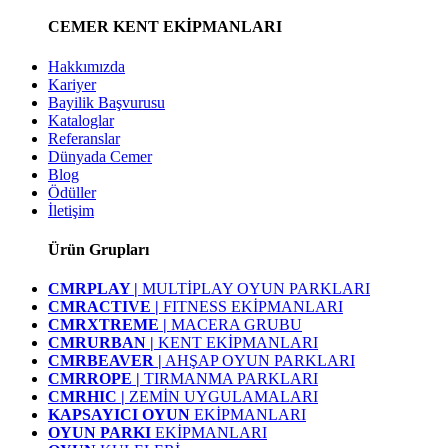
CEMER KENT EKİPMANLARI
Hakkımızda
Kariyer
Bayilik Başvurusu
Kataloglar
Referanslar
Dünyada Cemer
Blog
Ödüller
İletişim
Ürün Grupları
CMRPLAY |
MULTİPLAY OYUN PARKLARI
CMRACTIVE |
FITNESS EKİPMANLARI
CMRXTREME |
MACERA GRUBU
CMRURBAN |
KENT EKİPMANLARI
CMRBEAVER |
AHŞAP OYUN PARKLARI
CMRROPE |
TIRMANMA PARKLARI
CMRHIC |
ZEMİN UYGULAMALARI
KAPSAYICI OYUN
EKİPMANLARI
OYUN PARKI
EKİPMANLARI