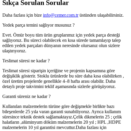
Sıkça Sorulan
Sorular
Daha fazlası için bize
info@cemer.com.tr
üstünden ulaşabilirsiniz.
Yedek parça temini sağlıyor musunuz ?
Evet. Ömür boyu tüm ürün gruplarımız için yedek parça desteği
sağlıyoruz. Bu süreci olabilecek en kısa sürede tamamlayıp talep
edilen yedek parçaları dünyanın neresinde olursanız olun sizlere
ulaştırıyoruz.
Teslimat süresi ne kadar ?
Teslimat süresi siparişin içeriğine ve projenin kapsamına göre
değişiklik gösterir. Stoklu ürünlerde bu süre daha kısa olabilirken ,
özel üretim projelerde genellikle 4–8 hafta arası olabilir. Daha
detaylı proje takvimini teklif aşamasında sizlerle görüşüyoruz.
Garanti süreniz ne kadar ?
Kullanılan malzemelerin türüne göre değişmekle birlikte bazı
bileşenlerde 25 yıla varan garanti sunabiliyoruz. Ayrıca kullanım
süresince teknik destek sağlamaktayız.Çelik dikmelerin 25 ; çelik
halatların ,alüminyum döküm malzemelerin 20 yıl ; HPL ,HDPE
malzemelerin 10 yıl garantisi mevcuttur.Daha fazlası için