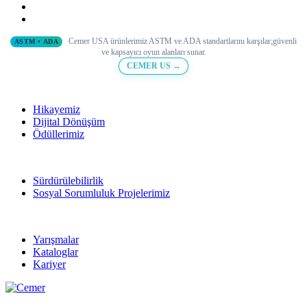
Cemer USA ürünlerimiz ASTM ve ADA standartlarını karşılar;
güvenli
ASTM • ADA
ve
kapsayıcı oyun alanları sunar.
CEMER US →
Hikayemiz
Dijital Dönüşüm
Ödüllerimiz
Sürdürülebilirlik
Sosyal Sorumluluk Projelerimiz
Yarışmalar
Kataloglar
Kariyer