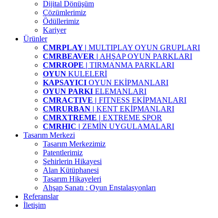
Dijital Dönüşüm
Çözümlerimiz
Ödüllerimiz
Kariyer
Ürünler
CMRPLAY |
MULTIPLAY OYUN GRUPLARI
CMRBEAVER |
AHŞAP OYUN PARKLARI
CMRROPE |
TIRMANMA PARKLARI
OYUN
KULELERİ
KAPSAYICI
OYUN EKİPMANLARI
OYUN PARKI
ELEMANLARI
CMRACTIVE |
FITNESS EKİPMANLARI
CMRURBAN |
KENT EKİPMANLARI
CMRXTREME |
EXTREME SPOR
CMRHIC |
ZEMİN UYGULAMALARI
Tasarım Merkezi
Tasarım Merkezimiz
Patentlerimiz
Şehirlerin Hikayesi
Alan Kütüphanesi
Tasarım Hikayeleri
Ahşap Sanatı : Oyun Enstalasyonları
Referanslar
İletişim