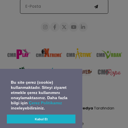
Bu site çerez (cookie)
kullanmaktadır. Siteyi ziyaret
etmekle çerez kullanımını
onaylamaktasınız. Daha fazla
bilgi için
Çerez Politikamız
0
2024 © Tüm Hakları Saklıdır.
Gidea Medya
Tarafından
inceleyebilirsiniz.
Sepete Ekle
Kodlanmıştır.
Kabul Et
Türkiye | Türkçe