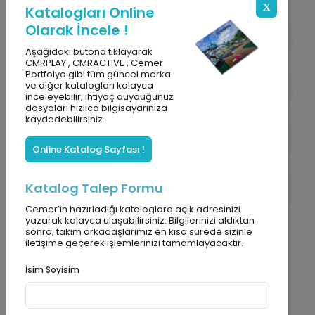
X
Katalogları Online
Olarak İncele !
Ürün Özellikleri
Aşağıdaki butona tıklayarak
CMRPLAY , CMRACTIVE , Cemer
Portfolyo gibi tüm güncel marka
Malzeme Detayları
ve diğer katalogları kolayca
inceleyebilir, ihtiyaç duyduğunuz
dosyaları hızlıca bilgisayarınıza
kaydedebilirsiniz.
Çevreye Uyum ve Estetik
Online Katalog Sayfası !
Katalog Talep Formu
Kullanım Alanları
Cemer’in hazırladığı kataloglara açık adresinizi
yazarak kolayca ulaşabilirsiniz. Bilgilerinizi aldıktan
sonra, takım arkadaşlarımız en kısa sürede sizinle
iletişime geçerek işlemlerinizi tamamlayacaktır.
CEMER
Referanslar
İsim Soyisim
Oyun parkı referanslarımızı keşfet !