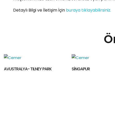
Detaylı Bilgi ve İletişim İçin
buraya tıklayabilirsiniz.
Ö
SİNGAPUR
İZMİR