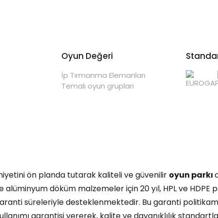
Oyun Değeri
Standar
İp Tırmanma Elemanları
Temalı oyun grupları
etini ön planda tutarak kaliteli ve güvenilir
oyun parkı
r ve alüminyum döküm malzemeler için 20 yıl, HPL ve HDPE panel
garanti süreleriyle desteklenmektedir. Bu garanti politika
lanımı garantisi vererek, kalite ve dayanıklılık standartlar