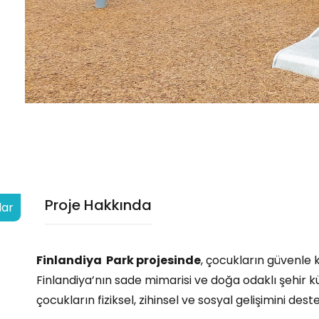
PIDER GRUP - SGM 1016-D
METAL SERİSİ - AGMS 71-P
ncele
İncele
Proje Hakkında
lar
Finlandiya Park projesinde
, çocukların güvenle 
Finlandiya’nın sade mimarisi ve doğa odaklı şehir 
çocukların fiziksel, zihinsel ve sosyal gelişimini de