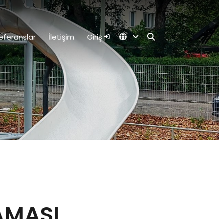
eferanslar
İletişim
Giriş
AMASI