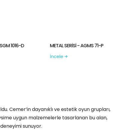
- AGMS 71-P
SPIDER GRUP - SGM 1016-D
M
İncele
İ
ldu. Cemer’in dayanıklı ve estetik oyun grupları,
mevsime uygun malzemelerle tasarlanan bu alan,
un deneyimi sunuyor.