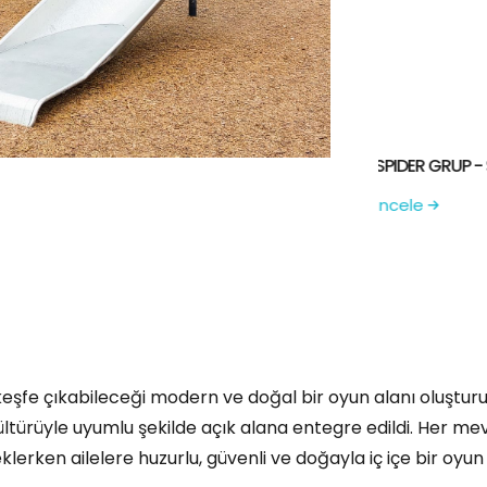
SPIDER GRUP - SGM 1016-D
METAL SERİSİ 
İncele
İncele
keşfe çıkabileceği modern ve doğal bir oyun alanı oluşturu
kültürüyle uyumlu şekilde açık alana entegre edildi. Her 
steklerken ailelere huzurlu, güvenli ve doğayla iç içe bir oy