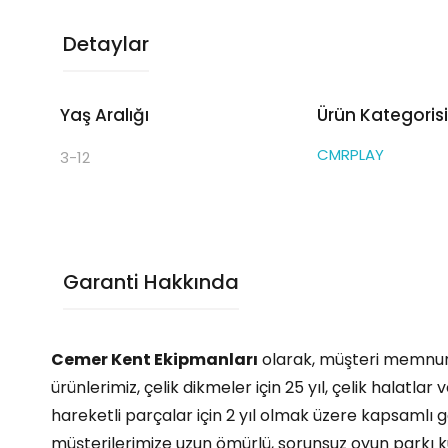
Detaylar
Yaş Aralığı
Ürün Kategorisi
CMRPLAY
3-12
Garanti Hakkında
Cemer Kent Ekipmanları
olarak, müşteri memnuniy
ürünlerimiz, çelik dikmeler için 25 yıl, çelik halatla
hareketli parçalar için 2 yıl olmak üzere kapsamlı 
müşterilerimize uzun ömürlü, sorunsuz oyun parkı kul