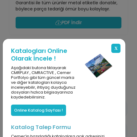
Garantisi ile tüm ürünler metal etiketle donatılır,
böylece parça tedariği ömür boyu kolaylaşır.
PDF İndir
X
Katalogları Online
Ürüne
Bakış
Olarak İncele !
Aşağıdaki butona tıklayarak
Ürün özellikleri, çevreye uyumu ve farklı kullanım
CMRPLAY , CMRACTIVE , Cemer
alanları hakkında detaylı bilgiler.
Portfolyo gibi tüm güncel marka
ve diğer katalogları kolayca
inceleyebilir, ihtiyaç duyduğunuz
dosyaları hızlıca bilgisayarınıza
kaydedebilirsiniz.
Ürün Özellikleri
Online Katalog Sayfası !
Katalog Talep Formu
Malzeme Detayları
Cemer’in hazırladığı kataloglara açık adresinizi