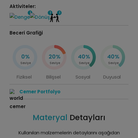
Aktiviteler:
1
1
1
Beceri Grafiği
0%
20%
40%
40%
Seviye
Seviye
Seviye
Seviye
Fiziksel
Bilişsel
Sosyal
Duyusal
Cemer Portfolyo
Materyal
Detayları
Kullanılan malzemelerin detaylarını aşağıdan