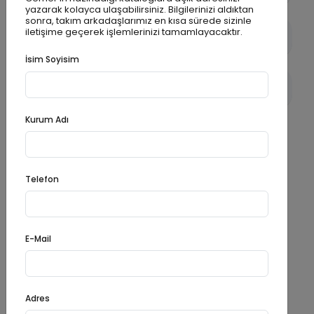
yazarak kolayca ulaşabilirsiniz. Bilgilerinizi aldıktan
sonra, takım arkadaşlarımız en kısa sürede sizinle
iletişime geçerek işlemlerinizi tamamlayacaktır.
Çevreye Uyum ve Estetik
İsim Soyisim
Kullanım Alanları
Kurum Adı
CEMER
Referanslar
Telefon
Oyun parkı referanslarımızı keşfet !
E-Mail
İRLANDA
Adres