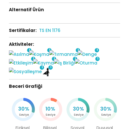
Alternatif Ürün
Sertifikalar:
TS EN 1176
Aktiviteler:
1
1
1
1
1
1
1
1
1
1
Beceri Grafiği
30%
10%
30%
30%
Seviye
Seviye
Seviye
Seviye
Fiziksel
Bilişsel
Sosyal
Duyusal