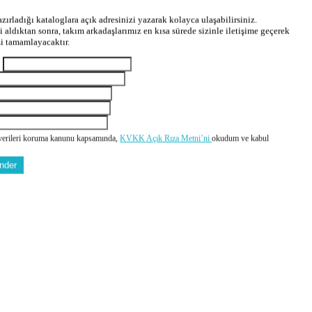
zırladığı kataloglara açık adresinizi yazarak kolayca ulaşabilirsiniz.
zi aldıktan sonra, takım arkadaşlarımız en kısa sürede sizinle iletişime geçerek
zi tamamlayacaktır.
m
 verileri koruma kanunu kapsamında,
KVKK Açık Rıza Metni’ni
okudum ve kabul
nder