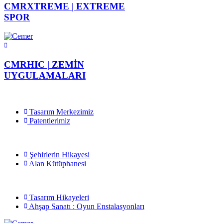
CMRXTREME |
EXTREME
SPOR
CMRHIC |
ZEMİN
UYGULAMALARI
Tasarım Merkezimiz
Patentlerimiz
Şehirlerin Hikayesi
Alan Kütüphanesi
Tasarım Hikayeleri
Ahşap Sanatı : Oyun Enstalasyonları