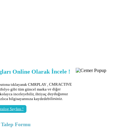
ları Online Olarak İncele !
 butona tıklayarak CMRPLAY , CMRACTIVE
tfolyo gibi tüm güncel marka ve diğer
 kolayca inceleyebilir, ihtiyaç duyduğunuz
ızlıca bilgisayarınıza kaydedebilirsiniz.
talog Sayfası !
g Talep Formu