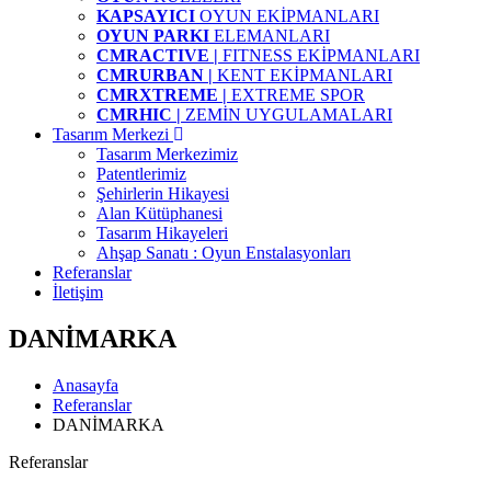
KAPSAYICI
OYUN EKİPMANLARI
OYUN PARKI
ELEMANLARI
CMRACTIVE |
FITNESS EKİPMANLARI
CMRURBAN |
KENT EKİPMANLARI
CMRXTREME |
EXTREME SPOR
CMRHIC |
ZEMİN UYGULAMALARI
Tasarım Merkezi
Tasarım Merkezimiz
Patentlerimiz
Şehirlerin Hikayesi
Alan Kütüphanesi
Tasarım Hikayeleri
Ahşap Sanatı : Oyun Enstalasyonları
Referanslar
İletişim
DANİMARKA
Anasayfa
Referanslar
DANİMARKA
Referanslar