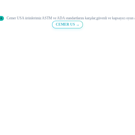
Cemer USA ürünlerimiz ASTM ve ADA standartlarını karşılar;
güvenli ve
kapsayıcı oyun a
DA
CEMER US →