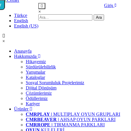
r
Giriş
×
Türkçe
English
English (US)
×
Anasayfa
Hakkımızda
Hikayemiz
Sürdürülebilirlik
Yarışmalar
Kataloglar
Sosyal Sorumluluk Projelerimiz
Dijital Dönüşüm
Çözümlerimiz
Ödüllerimiz
Kariyer
Ürünler
CMRPLAY |
MULTIPLAY OYUN GRUPLARI
CMRBEAVER |
AHŞAP OYUN PARKLARI
CMRROPE |
TIRMANMA PARKLARI
OYUN
KULELERİ