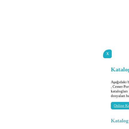
X
Katalog
Aşağıdaki
, Cemer Por
katalogları
dosyaları h
Online Ka
Katalo