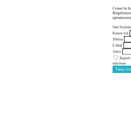
Cemer’in ha
Bilgilerini
işlemlerini
İsim Soyisi
Kurum Adı
Telefon
E-Mail
Adres
Kişisel
ediyorum.
Talep Gö