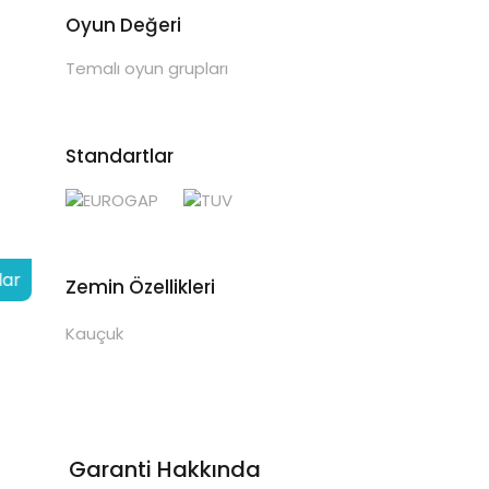
Oyun Değeri
Temalı oyun grupları
Standartlar
lar
Zemin Özellikleri
Kauçuk
Garanti Hakkında