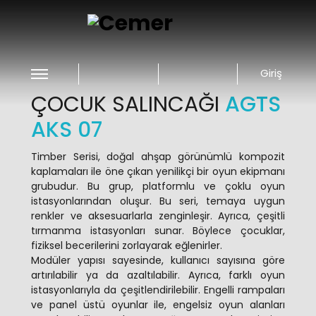
Giriş
ÇOCUK SALINCAĞI
AGTS
AKS 07
Timber Serisi, doğal ahşap görünümlü kompozit
kaplamaları ile öne çıkan yenilikçi bir oyun ekipmanı
grubudur. Bu grup, platformlu ve çoklu oyun
istasyonlarından oluşur. Bu seri, temaya uygun
renkler ve aksesuarlarla zenginleşir. Ayrıca, çeşitli
tırmanma istasyonları sunar. Böylece çocuklar,
fiziksel becerilerini zorlayarak eğlenirler.
Modüler yapısı sayesinde, kullanıcı sayısına göre
artırılabilir ya da azaltılabilir. Ayrıca, farklı oyun
istasyonlarıyla da çeşitlendirilebilir. Engelli rampaları
ve panel üstü oyunlar ile, engelsiz oyun alanları