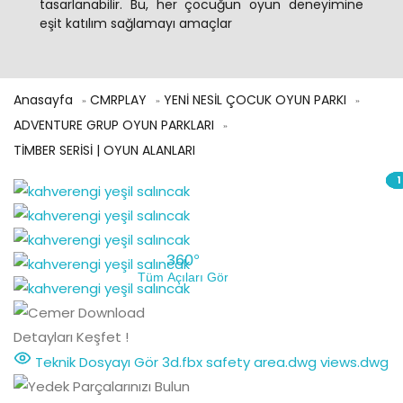
tasarlanabilir. Bu, her çocuğun oyun deneyimine
eşit katılım sağlamayı amaçlar
Anasayfa
CMRPLAY
YENİ NESİL ÇOCUK OYUN PARKI
ADVENTURE GRUP OYUN PARKLARI
TİMBER SERİSİ | OYUN ALANLARI
1
1
1
1
360°
Tüm Açıları Gör
Detayları Keşfet !
Teknik Dosyayı Gör
3d.fbx
safety area.dwg
views.dwg