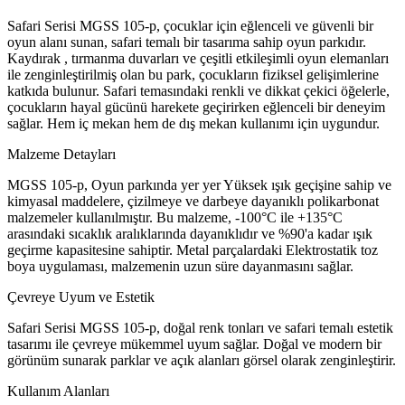
Safari Serisi MGSS 105-p, çocuklar için eğlenceli ve güvenli bir
oyun alanı sunan, safari temalı bir tasarıma sahip oyun parkıdır.
Kaydırak , tırmanma duvarları ve çeşitli etkileşimli oyun elemanları
ile zenginleştirilmiş olan bu park, çocukların fiziksel gelişimlerine
katkıda bulunur. Safari temasındaki renkli ve dikkat çekici öğelerle,
çocukların hayal gücünü harekete geçirirken eğlenceli bir deneyim
sağlar. Hem iç mekan hem de dış mekan kullanımı için uygundur.
Malzeme Detayları
MGSS 105-p, Oyun parkında yer yer Yüksek ışık geçişine sahip ve
kimyasal maddelere, çizilmeye ve darbeye dayanıklı polikarbonat
malzemeler kullanılmıştır. Bu malzeme, -100°C ile +135°C
arasındaki sıcaklık aralıklarında dayanıklıdır ve %90'a kadar ışık
geçirme kapasitesine sahiptir. Metal parçalardaki Elektrostatik toz
boya uygulaması, malzemenin uzun süre dayanmasını sağlar.
Çevreye Uyum ve Estetik
Safari Serisi MGSS 105-p, doğal renk tonları ve safari temalı estetik
tasarımı ile çevreye mükemmel uyum sağlar. Doğal ve modern bir
görünüm sunarak parklar ve açık alanları görsel olarak zenginleştirir.
Kullanım Alanları