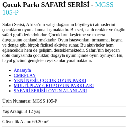
Çocuk Parkı SAFARİ SERİSİ -
MGSS
105-P
Safari Serisi, Afrika’nın vahşi doğasının büyüleyici atmosferini
çocukların oyun alanına taşımaktadır. Bu seri, canlı renkler ve özgün
safari grafiklerle doludur. Çocukların keşfetme ve macera
duygusunu canlandırmaktadır. Oyun istasyonları, tırmanma, koşma
ve denge gibi birçok fiziksel aktivite sunar. Bu aktiviteler hem
eğlencelidir hem de gelişimi desteklemektedir. Safari’nin heyecan
dolu dünyasında çocuklar, doğayla uyum içinde oyun oynuyor. Bu,
hayal gücünü genişleten eşsiz anlar yaratmaktadır.
Anasayfa
CMRPLAY
YENİ NESİL ÇOCUK OYUN PARKI
MULTİ-PLAY GRUP OYUN PARKLARI
SAFARİ SERİSİ | OYUN ALANLARI
Ürün Numarası:
MGSS 105-P
Yaş Aralığı:
3-12 yaş
Güvenlik Alanı:
69.20 m²