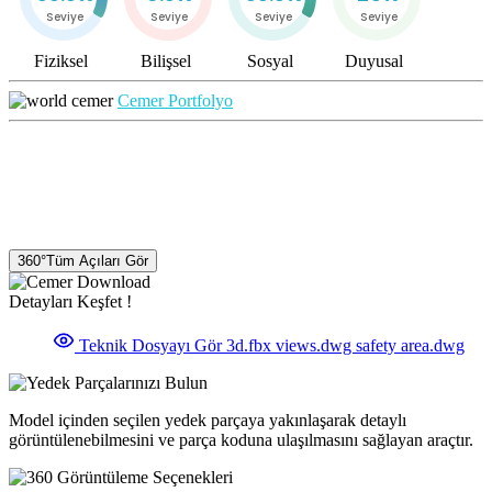
Seviye
Seviye
Seviye
Seviye
Fiziksel
Bilişsel
Sosyal
Duyusal
Cemer Portfolyo
360°
Tüm Açıları Gör
Detayları Keşfet !
Teknik Dosyayı Gör
3d.fbx
views.dwg
safety area.dwg
Model içinden seçilen yedek parçaya yakınlaşarak detaylı
görüntülenebilmesini ve parça koduna ulaşılmasını sağlayan araçtır.