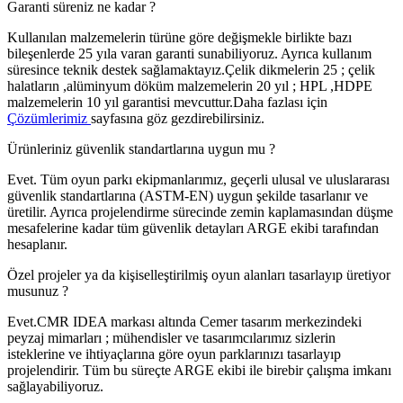
Garanti süreniz ne kadar ?
Kullanılan malzemelerin türüne göre değişmekle birlikte bazı
bileşenlerde 25 yıla varan garanti sunabiliyoruz. Ayrıca kullanım
süresince teknik destek sağlamaktayız.Çelik dikmelerin 25 ; çelik
halatların ,alüminyum döküm malzemelerin 20 yıl ; HPL ,HDPE
malzemelerin 10 yıl garantisi mevcuttur.Daha fazlası için
Çözümlerimiz
sayfasına göz gezdirebilirsiniz.
Ürünleriniz güvenlik standartlarına uygun mu ?
Evet. Tüm oyun parkı ekipmanlarımız, geçerli ulusal ve uluslararası
güvenlik standartlarına (ASTM-EN) uygun şekilde tasarlanır ve
üretilir. Ayrıca projelendirme sürecinde zemin kaplamasından düşme
mesafelerine kadar tüm güvenlik detayları ARGE ekibi tarafından
hesaplanır.
Özel projeler ya da kişiselleştirilmiş oyun alanları tasarlayıp üretiyor
musunuz ?
Evet.CMR IDEA markası altında Cemer tasarım merkezindeki
peyzaj mimarları ; mühendisler ve tasarımcılarımız sizlerin
isteklerine ve ihtiyaçlarına göre oyun parklarınızı tasarlayıp
projelendirir. Tüm bu süreçte ARGE ekibi ile birebir çalışma imkanı
sağlayabiliyoruz.