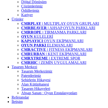
Dijital Dönüşüm
Çözümlerimiz
Ödüllerimiz
Kariyer
Ürünler
CMRPLAY |
MULTIPLAY OYUN GRUPLARI
CMRBEAVER |
AHŞAP OYUN PARKLARI
CMRROPE |
TIRMANMA PARKLARI
OYUN
KULELERİ
KAPSAYICI
OYUN EKİPMANLARI
OYUN PARKI
ELEMANLARI
CMRACTIVE |
FITNESS EKİPMANLARI
CMRURBAN |
KENT EKİPMANLARI
CMRXTREME |
EXTREME SPOR
CMRHIC |
ZEMİN UYGULAMALARI
Tasarım Merkezi
Tasarım Merkezimiz
Patentlerimiz
Şehirlerin Hikayesi
Alan Kütüphanesi
Tasarım Hikayeleri
Ahşap Sanatı : Oyun Enstalasyonları
Referanslar
İletişim