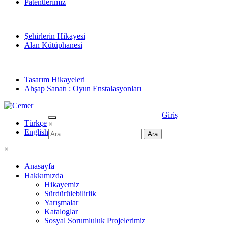
Patentlerimiz
Şehirlerin Hikayesi
Alan Kütüphanesi
Tasarım Hikayeleri
Ahşap Sanatı : Oyun Enstalasyonları
Giriş
Türkçe
×
English
×
Anasayfa
Hakkımızda
Hikayemiz
Sürdürülebilirlik
Yarışmalar
Kataloglar
Sosyal Sorumluluk Projelerimiz