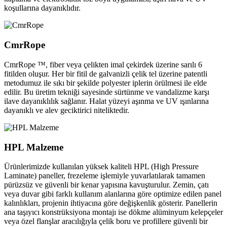
koşullarına dayanıklıdır.
CmrRope
CmrRope ™, fiber veya çelikten imal çekirdek üzerine sarılı 6
fitilden oluşur. Her bir fitil de galvanizli çelik tel üzerine patentli
metodumuz ile sıkı bir şekilde polyester iplerin örülmesi ile elde
edilir. Bu üretim tekniği sayesinde sürtünme ve vandalizme karşı
ilave dayanıklılık sağlanır. Halat yüzeyi aşınma ve UV ışınlarına
dayanıklı ve alev geciktirici niteliktedir.
HPL Malzeme
Ürünlerimizde kullanılan yüksek kaliteli HPL (High Pressure
Laminate) paneller, frezeleme işlemiyle yuvarlatılarak tamamen
pürüzsüz ve güvenli bir kenar yapısına kavuşturulur. Zemin, çatı
veya duvar gibi farklı kullanım alanlarına göre optimize edilen panel
kalınlıkları, projenin ihtiyacına göre değişkenlik gösterir. Panellerin
ana taşıyıcı konstrüksiyona montajı ise dökme alüminyum kelepçeler
veya özel flanşlar aracılığıyla çelik boru ve profillere güvenli bir