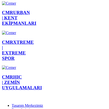
CMRURBAN
|
KENT
EKİPMANLARI
CMRXTREME
|
EXTREME
SPOR
CMRHIC
|
ZEMİN
UYGULAMALARI
Tasarım Merkezimiz