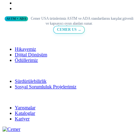
Cemer USA ürünlerimiz ASTM ve ADA standartlarını karşılar;
güvenli
ASTM • ADA
ve
kapsayıcı oyun alanları sunar.
CEMER US →
Hikayemiz
Dijital Dönüşüm
Ödüllerimiz
Sürdürülebilirlik
Sosyal Sorumluluk Projelerimiz
Yarışmalar
Kataloglar
Kariyer