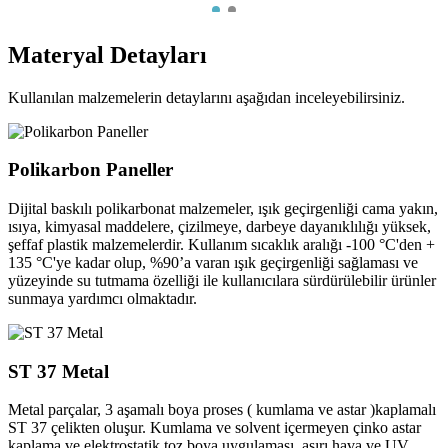
Materyal
Detayları
Kullanılan malzemelerin detaylarını aşağıdan inceleyebilirsiniz.
Polikarbon Paneller
Dijital baskılı polikarbonat malzemeler, ışık geçirgenliği cama yakın,
ısıya, kimyasal maddelere, çizilmeye, darbeye dayanıklılığı yüksek,
şeffaf plastik malzemelerdir. Kullanım sıcaklık aralığı -100 °C'den +
135 °C'ye kadar olup, %90’a varan ışık geçirgenliği sağlaması ve
yüzeyinde su tutmama özelliği ile kullanıcılara sürdürülebilir ürünler
sunmaya yardımcı olmaktadır.
ST 37 Metal
Metal parçalar, 3 aşamalı boya proses ( kumlama ve astar )kaplamalı
ST 37 çelikten oluşur. Kumlama ve solvent içermeyen çinko astar
kaplama ve elektrostatik toz boya uygulaması, aşırı hava ve UV