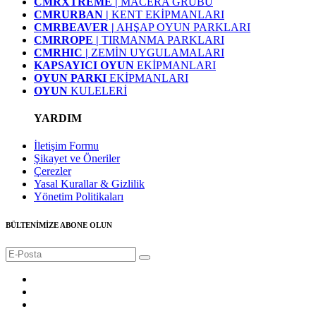
CMRXTREME |
MACERA GRUBU
CMRURBAN |
KENT EKİPMANLARI
CMRBEAVER |
AHŞAP OYUN PARKLARI
CMRROPE |
TIRMANMA PARKLARI
CMRHIC |
ZEMİN UYGULAMALARI
KAPSAYICI OYUN
EKİPMANLARI
OYUN PARKI
EKİPMANLARI
OYUN
KULELERİ
YARDIM
İletişim Formu
Şikayet ve Öneriler
Çerezler
Yasal Kurallar & Gizlilik
Yönetim Politikaları
BÜLTENİMİZE ABONE OLUN