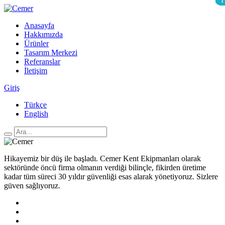
1
1
1
1
1
1
1
1
1
1
1
1
Anasayfa
Hakkımızda
Ürünler
Tasarım Merkezi
Referanslar
İletişim
Giriş
Türkçe
English
Hikayemiz bir düş ile başladı. Cemer Kent Ekipmanları olarak
sektöründe öncü firma olmanın verdiği bilinçle, fikirden üretime
kadar tüm süreci 30 yıldır güvenliği esas alarak yönetiyoruz. Sizlere
güven sağlıyoruz.