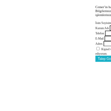
Cemer’in ha
Bilgilerini
işlemlerini
İsim Soyisi
Kurum Adı
Telefon
E-Mail
Adres
Kişisel
ediyorum.
Talep Gö