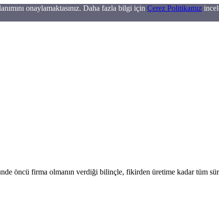
llanımını onaylamaktasınız. Daha fazla bilgi için
Çerez Politikamız
incel
de öncü firma olmanın verdiği bilinçle, fikirden üretime kadar tüm süre