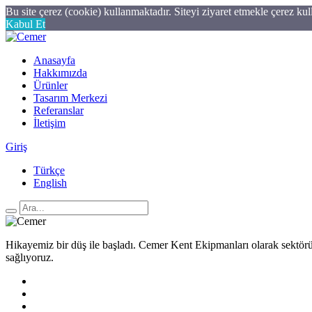
Bu site çerez (cookie) kullanmaktadır. Siteyi ziyaret etmekle çerez ku
Kabul Et
Anasayfa
Hakkımızda
Ürünler
Tasarım Merkezi
Referanslar
İletişim
Giriş
Türkçe
English
Hikayemiz bir düş ile başladı. Cemer Kent Ekipmanları olarak sektörün
sağlıyoruz.