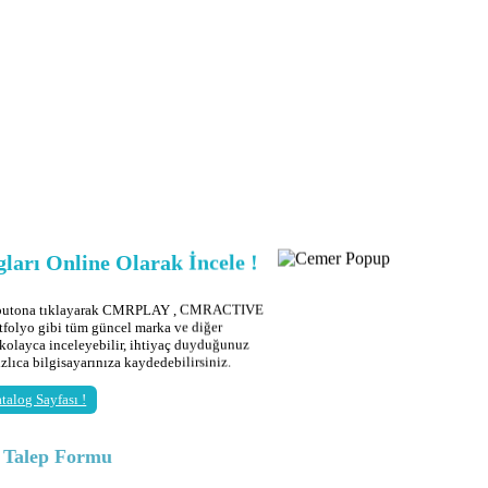
ları Online Olarak İncele !
 butona tıklayarak CMRPLAY , CMRACTIVE
tfolyo gibi tüm güncel marka ve diğer
 kolayca inceleyebilir, ihtiyaç duyduğunuz
ızlıca bilgisayarınıza kaydedebilirsiniz.
talog Sayfası !
g Talep Formu