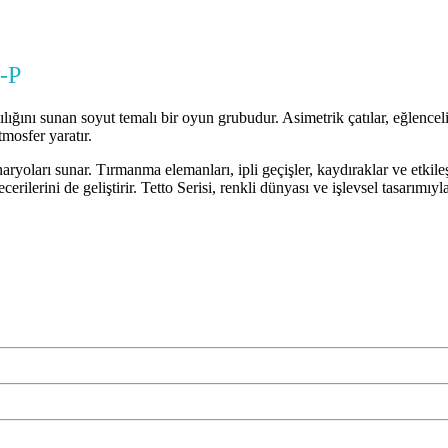
-P
ığını sunan soyut temalı bir oyun grubudur. Asimetrik çatılar, eğlenceli 
tmosfer yaratır.
ryoları sunar. Tırmanma elemanları, ipli geçişler, kaydıraklar ve etkileşi
ilerini de geliştirir. Tetto Serisi, renkli dünyası ve işlevsel tasarımıyl