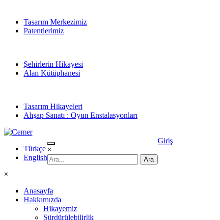
Tasarım Merkezimiz
Patentlerimiz
Şehirlerin Hikayesi
Alan Kütüphanesi
Tasarım Hikayeleri
Ahşap Sanatı : Oyun Enstalasyonları
Giriş
Türkçe
×
English
×
Anasayfa
Hakkımızda
Hikayemiz
Sürdürülebilirlik