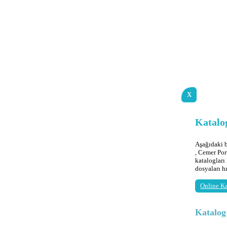
X
Katalog
Aşağıdaki
, Cemer Por
katalogları
dosyaları h
Online Ka
Katalo