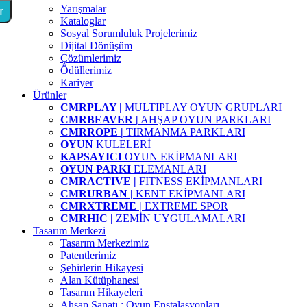
Yarışmalar
r
Kataloglar
Sosyal Sorumluluk Projelerimiz
Dijital Dönüşüm
Çözümlerimiz
Ödüllerimiz
Kariyer
Ürünler
CMRPLAY |
MULTIPLAY OYUN GRUPLARI
CMRBEAVER |
AHŞAP OYUN PARKLARI
CMRROPE |
TIRMANMA PARKLARI
OYUN
KULELERİ
KAPSAYICI
OYUN EKİPMANLARI
OYUN PARKI
ELEMANLARI
CMRACTIVE |
FITNESS EKİPMANLARI
CMRURBAN |
KENT EKİPMANLARI
CMRXTREME |
EXTREME SPOR
CMRHIC |
ZEMİN UYGULAMALARI
Tasarım Merkezi
Tasarım Merkezimiz
Patentlerimiz
Şehirlerin Hikayesi
Alan Kütüphanesi
Tasarım Hikayeleri
Ahşap Sanatı : Oyun Enstalasyonları