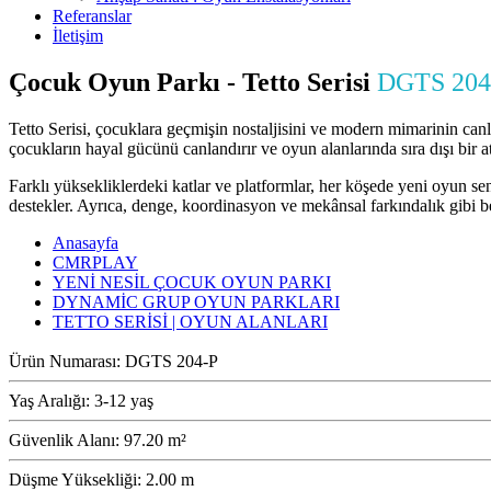
Referanslar
İletişim
Çocuk Oyun Parkı - Tetto Serisi
DGTS 204
Tetto Serisi, çocuklara geçmişin nostaljisini ve modern mimarinin canlıl
çocukların hayal gücünü canlandırır ve oyun alanlarında sıra dışı bir a
Farklı yüksekliklerdeki katlar ve platformlar, her köşede yeni oyun sena
destekler. Ayrıca, denge, koordinasyon ve mekânsal farkındalık gibi becer
Anasayfa
CMRPLAY
YENİ NESİL ÇOCUK OYUN PARKI
DYNAMİC GRUP OYUN PARKLARI
TETTO SERİSİ | OYUN ALANLARI
Ürün Numarası:
DGTS 204-P
Yaş Aralığı:
3-12 yaş
Güvenlik Alanı:
97.20 m²
Düşme Yüksekliği:
2.00 m