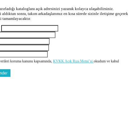
zırladığı kataloglara açık adresinizi yazarak kolayca ulaşabilirsiniz.
zi aldıktan sonra, takım arkadaşlarımız en kısa sürede sizinle iletişime geçerek
zi tamamlayacaktır.
m
 verileri koruma kanunu kapsamında,
KVKK Açık Rıza Metni’ni
okudum ve kabul
nder