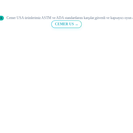
Cemer USA ürünlerimiz ASTM ve ADA standartlarını karşılar;
güvenli ve
kapsayıcı oyun a
DA
CEMER US →