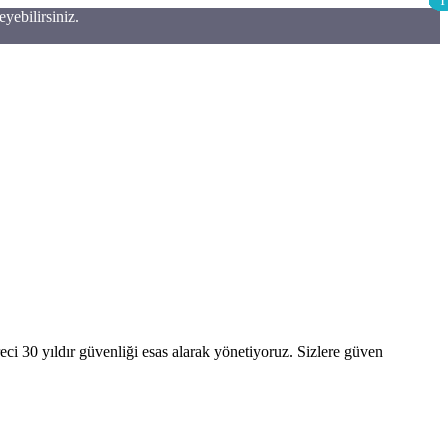
1
1
1
1
1
1
1
eyebilirsiniz.
ci 30 yıldır güvenliği esas alarak yönetiyoruz. Sizlere güven