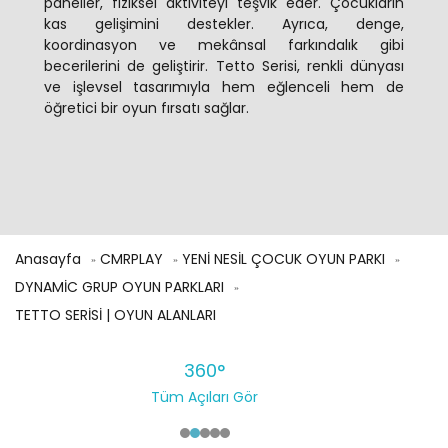
paneller, fiziksel aktiviteyi teşvik eder. Çocukların
kas gelişimini destekler. Ayrıca, denge,
koordinasyon ve mekânsal farkındalık gibi
becerilerini de geliştirir. Tetto Serisi, renkli dünyası
ve işlevsel tasarımıyla hem eğlenceli hem de
öğretici bir oyun fırsatı sağlar.
Anasayfa
CMRPLAY
YENİ NESİL ÇOCUK OYUN PARKI
DYNAMİC GRUP OYUN PARKLARI
TETTO SERİSİ | OYUN ALANLARI
360°
Tüm Açıları Gör