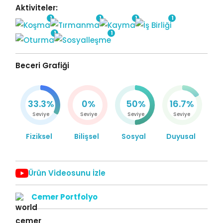
Aktiviteler:
1
1
1
1
1
1
Beceri Grafiği
33.3%
0%
50%
16.7%
Seviye
Seviye
Seviye
Seviye
Fiziksel
Bilişsel
Sosyal
Duyusal
Ürün Videosunu İzle
Cemer Portfolyo