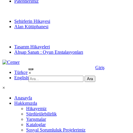
Patentlerimiz
Şehirlerin Hikayesi
Alan Kütüphanesi
Tasarım Hikayeleri
Ahşap Sanatı : Oyun Enstalasyonları
Giriş
Türkçe
×
English
×
Anasayfa
Hakkımızda
Hikayemiz
Sürdürülebilirlik
Yarışmalar
Kataloglar
Sosyal Sorumluluk Projelerimiz