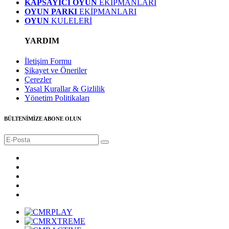
KAPSAYICI OYUN
EKİPMANLARI
OYUN PARKI
EKİPMANLARI
OYUN
KULELERİ
YARDIM
İletişim Formu
Şikayet ve Öneriler
Çerezler
Yasal Kurallar & Gizlilik
Yönetim Politikaları
BÜLTENİMİZE ABONE OLUN