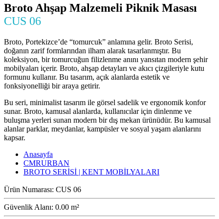
Broto Ahşap Malzemeli Piknik Masası
CUS 06
Broto, Portekizce’de “tomurcuk” anlamına gelir. Broto Serisi,
doğanın zarif formlarından ilham alarak tasarlanmıştır. Bu
koleksiyon, bir tomurcuğun filizlenme anını yansıtan modern şehir
mobilyaları içerir. Broto, ahşap detayları ve akıcı çizgileriyle kutu
formunu kullanır. Bu tasarım, açık alanlarda estetik ve
fonksiyonelliği bir araya getirir.
Bu seri, minimalist tasarım ile görsel sadelik ve ergonomik konfor
sunar. Broto, kamusal alanlarda, kullanıcılar için dinlenme ve
buluşma yerleri sunan modern bir dış mekan ürünüdür. Bu kamusal
alanlar parklar, meydanlar, kampüsler ve sosyal yaşam alanlarını
kapsar.
Anasayfa
CMRURBAN
BROTO SERİSİ | KENT MOBİLYALARI
Ürün Numarası:
CUS 06
Güvenlik Alanı:
0.00 m²