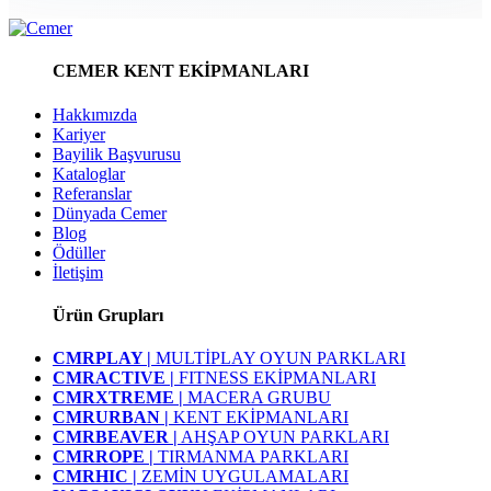
CEMER KENT EKİPMANLARI
Hakkımızda
Kariyer
Bayilik Başvurusu
Kataloglar
Referanslar
Dünyada Cemer
Blog
Ödüller
İletişim
Ürün Grupları
CMRPLAY |
MULTİPLAY OYUN PARKLARI
CMRACTIVE |
FITNESS EKİPMANLARI
CMRXTREME |
MACERA GRUBU
CMRURBAN |
KENT EKİPMANLARI
CMRBEAVER |
AHŞAP OYUN PARKLARI
CMRROPE |
TIRMANMA PARKLARI
CMRHIC |
ZEMİN UYGULAMALARI