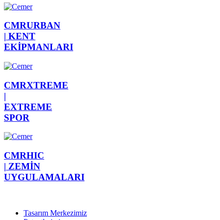
CMRURBAN
|
KENT
EKİPMANLARI
CMRXTREME
|
EXTREME
SPOR
CMRHIC
|
ZEMİN
UYGULAMALARI
Tasarım Merkezimiz