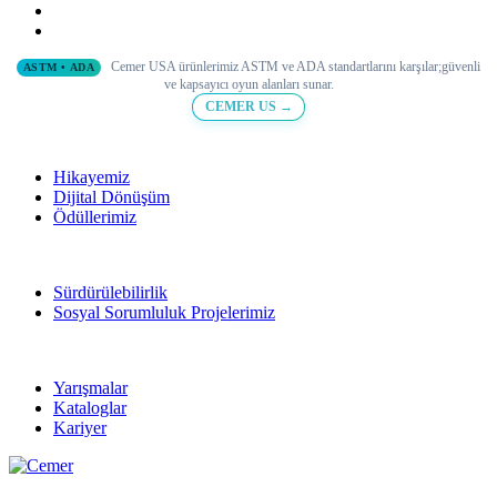
Cemer USA ürünlerimiz ASTM ve ADA standartlarını karşılar;
güvenli
ASTM • ADA
ve
kapsayıcı oyun alanları sunar.
CEMER US →
Hikayemiz
Dijital Dönüşüm
Ödüllerimiz
Sürdürülebilirlik
Sosyal Sorumluluk Projelerimiz
Yarışmalar
Kataloglar
Kariyer