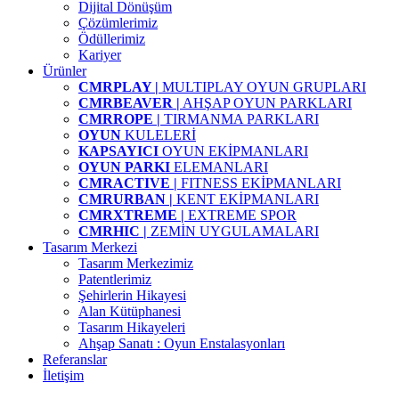
Dijital Dönüşüm
Çözümlerimiz
Ödüllerimiz
Kariyer
Ürünler
CMRPLAY |
MULTIPLAY OYUN GRUPLARI
CMRBEAVER |
AHŞAP OYUN PARKLARI
CMRROPE |
TIRMANMA PARKLARI
OYUN
KULELERİ
KAPSAYICI
OYUN EKİPMANLARI
OYUN PARKI
ELEMANLARI
CMRACTIVE |
FITNESS EKİPMANLARI
CMRURBAN |
KENT EKİPMANLARI
CMRXTREME |
EXTREME SPOR
CMRHIC |
ZEMİN UYGULAMALARI
Tasarım Merkezi
Tasarım Merkezimiz
Patentlerimiz
Şehirlerin Hikayesi
Alan Kütüphanesi
Tasarım Hikayeleri
Ahşap Sanatı : Oyun Enstalasyonları
Referanslar
İletişim