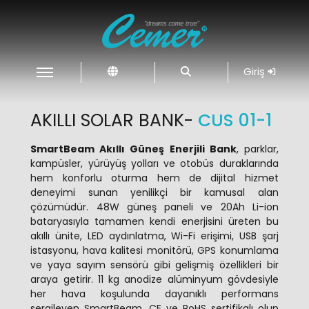
Giriş
AKILLI SOLAR BANK-
CUS 01-1
SmartBeam Akıllı Güneş Enerjili Bank
, parklar,
kampüsler, yürüyüş yolları ve otobüs duraklarında
hem konforlu oturma hem de dijital hizmet
deneyimi sunan yenilikçi bir kamusal alan
çözümüdür. 48W güneş paneli ve 20Ah Li-ion
bataryasıyla tamamen kendi enerjisini üreten bu
akıllı ünite, LED aydınlatma, Wi-Fi erişimi, USB şarj
istasyonu, hava kalitesi monitörü, GPS konumlama
ve yaya sayım sensörü gibi gelişmiş özellikleri bir
araya getirir. 11 kg anodize alüminyum gövdesiyle
her hava koşulunda dayanıklı performans
sergileyen SmartBeam, CE ve RoHS sertifikalı olup