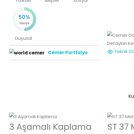
Fiziksel
Bilişsel
Sosyal
50%
Seviye
Duyusal
Detayları Ke
Teknik D
Cemer Portfolyo
Ku
3 Aşamalı Kaplama
ST 37 