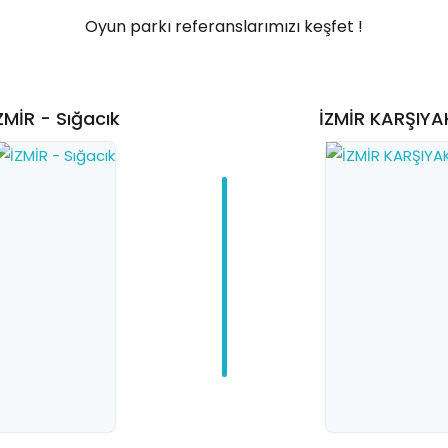
Oyun parkı referanslarımızı keşfet !
ZMİR - Sığacık
İZMİR KARŞIY