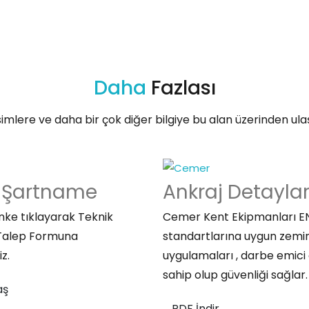
Daha
Fazlası
imlere ve daha bir çok diğer bilgiye bu alan üzerinden ulaşa
Şartname
Ankraj
Detaylar
inke tıklayarak Teknik
Cemer Kent Ekipmanları E
Talep Formuna
standartlarına uygun zemi
iz.
uygulamaları , darbe emici 
sahip olup güvenliği sağlar.
aş
PDF İndir