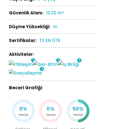
Güvenlik Alanı:
12.30 m²
Düşme Yüksekliği:
m
Sertifikalar:
TS EN 1176
Aktiviteler:
1
1
1
1
Beceri Grafiği
0%
0%
50%
Seviye
Seviye
Seviye