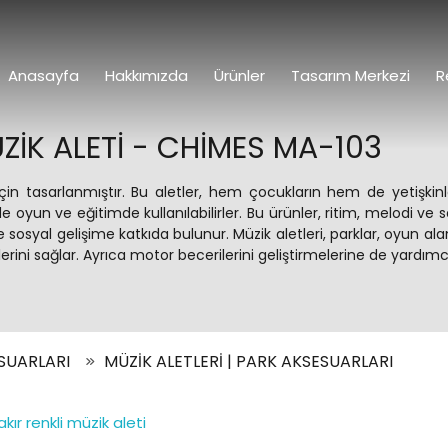
Anasayfa
Hakkımızda
Ürünler
Tasarım Merkezi
R
ZIK ALETI - CHIMES MA-103
çin tasarlanmıştır. Bu aletler, hem çocukların hem de yetişkinl
oyun ve eğitimde kullanılabilirler. Bu ürünler, ritim, melodi ve ses ç
sosyal gelişime katkıda bulunur. Müzik aletleri, parklar, oyun alanl
erini sağlar. Ayrıca motor becerilerini geliştirmelerine de yardımcı
SUARLARI
MÜZİK ALETLERİ | PARK AKSESUARLARI