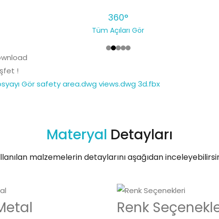
360°
Tüm Açıları Gör
şfet !
osyayı Gör
safety area.dwg
views.dwg
3d.fbx
Materyal
Detayları
llanılan malzemelerin detaylarını aşağıdan inceleyebilirsin
Metal
Renk Seçenekle