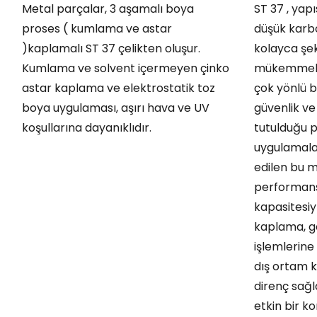
Metal parçalar, 3 aşamalı boya
ST 37 , yapı
proses ( kumlama ve astar
düşük karbo
)kaplamalı ST 37 çelikten oluşur.
kolayca şeki
Kumlama ve solvent içermeyen çinko
mükemmel k
astar kaplama ve elektrostatik toz
çok yönlü b
boya uygulaması, aşırı hava ve UV
güvenlik ve
koşullarına dayanıklıdır.
tutulduğu p
uygulamala
edilen bu m
performans
kapasitesiy
kaplama, g
işlemlerine
dış ortam k
direnç sağ
etkin bir k