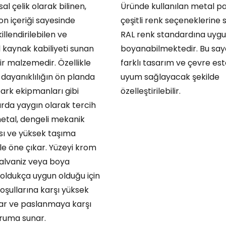
sal çelik olarak bilinen,
Üründe kullanılan metal pa
n içeriği sayesinde
çeşitli renk seçeneklerine 
llendirilebilen ve
RAL renk standardına uygu
aynak kabiliyeti sunan
boyanabilmektedir. Bu say
ir malzemedir. Özellikle
farklı tasarım ve çevre est
 dayanıklılığın ön planda
uyum sağlayacak şekilde
ark ekipmanları gibi
özelleştirilebilir.
rda yaygın olarak tercih
etal, dengeli mekanik
ı ve yüksek taşıma
le öne çıkar. Yüzeyi krom
alvaniz veya boya
 oldukça uygun olduğu için
oşullarına karşı yüksek
lar ve paslanmaya karşı
oruma sunar.