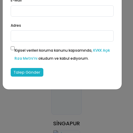
E-Mail
DANİMARKA
Adres
Kişisel verileri koruma kanunu kapsamında,
KVKK Açık
Rıza Metni’ni
okudum ve kabul ediyorum.
Talep Gönder
SİNGAPUR