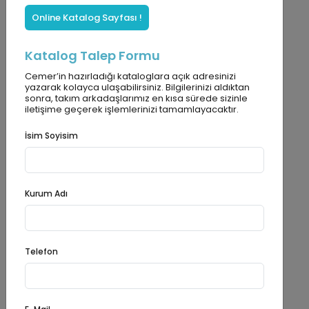
CEMER
Referanslar
Online Katalog Sayfası !
Oyun parkı referanslarımızı keşfet !
Katalog Talep Formu
Cemer’in hazırladığı kataloglara açık adresinizi
yazarak kolayca ulaşabilirsiniz. Bilgilerinizi aldıktan
sonra, takım arkadaşlarımız en kısa sürede sizinle
iletişime geçerek işlemlerinizi tamamlayacaktır.
AVUSTRALYA -TILNEY PARK
İsim Soyisim
Kurum Adı
Telefon