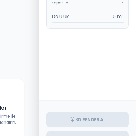
Kapasite
-
Doluluk
0 m²
der
irme ile
3D RENDER AL
landırın.