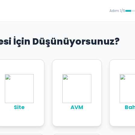
Adım 1/5
esi İçin Düşünüyorsunuz?
Site
AVM
Ba