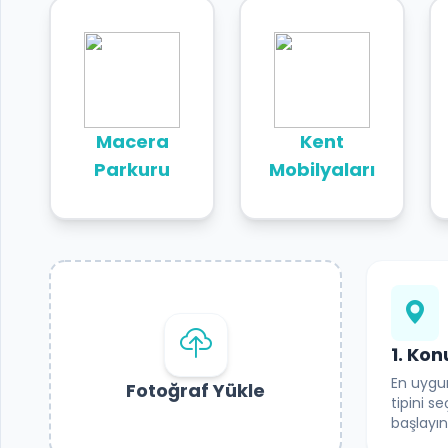
CMRROPE |
TIRMANMA
PARKLARI
OYUN
PARKI
Macera
Kent
ELEMANLARI
Parkuru
Mobilyaları
KAPSAYICI
OYUN
EKIPMANLARI
OUTDOOR
FITNESS
EKIPMANLARI
1. Ko
KENT
MOBILYALARI
En uygu
Fotoğraf Yükle
tipini s
EXTREME
başlayın
SPORTS