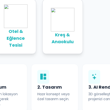
Otel &
Kreş &
Eğlence
Anaokulu
Tesisi
num
2. Tasarım
3. AI Ren
n lokasyon
Hazır konsept veya
3D görselleşt
eçerek
özel tasarım seçin.
projenizi can
.