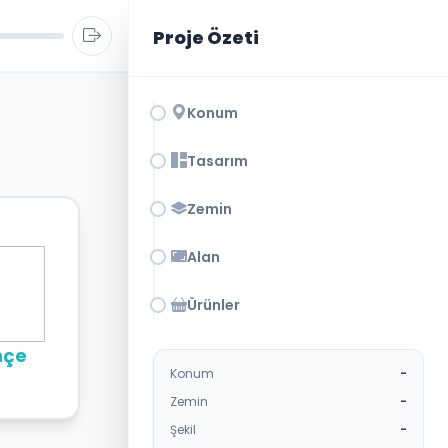
Proje Özeti
Konum
Tasarım
Zemin
Alan
Ürünler
hçe
Konum
-
Zemin
-
Şekil
-